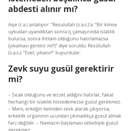
abdesti alınır mı?
Aişe (r.a.) anlatıyor: “Resulullah (s.a.s.)’a: “Bir kimse
uykudan uyandıktan sonra iç çamaşırında ıslaklık
bulursa, sonra ihtilam olduğunu hatırlamazsa
(yıkaması gerekir mi?)” diye soruldu. Resûlullah
(s.a.s.): “Evet, yıkanır!” buyurdular.
Zevk suyu gusül gerektirir
mi?
– Sıcak olduğunu ve lezzet aldığını hatırlar, fakat
herhangi bir ıslaklık hissedemezse gusül gerekmez.
– Meni, erkeğin belinden zevk alarak çıkıyorsa,
erkeklik organının ucundan çıkmadıkça gusül almak
farz değildir. – Namazın başlaması sebebiyle gusül
gerekmez.