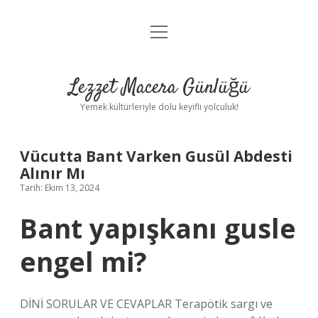
menüyü
Anasayfa
aç
Gizlilik Politikası
Lezzet Macera Günlüğü
Yasal Uyarı
Yemek kültürleriyle dolu keyifli yolculuk!
Hakkımızda
Vücutta Bant Varken Gusül Abdesti
Alınır Mı
Tarih: Ekim 13, 2024
Bant yapışkanı gusle
engel mi?
DİNİ SORULAR VE CEVAPLAR Terapötik sargı ve