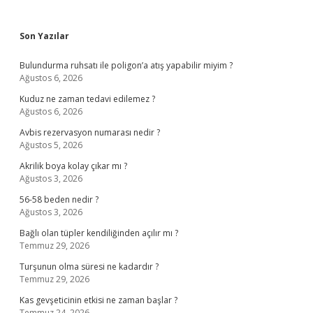
Sidebar
Son Yazılar
Bulundurma ruhsatı ile poligon’a atış yapabilir miyim ?
Ağustos 6, 2026
Kuduz ne zaman tedavi edilemez ?
Ağustos 6, 2026
Avbis rezervasyon numarası nedir ?
Ağustos 5, 2026
Akrilik boya kolay çıkar mı ?
Ağustos 3, 2026
56-58 beden nedir ?
Ağustos 3, 2026
Bağlı olan tüpler kendiliğinden açılır mı ?
Temmuz 29, 2026
Turşunun olma süresi ne kadardır ?
Temmuz 29, 2026
Kas gevşeticinin etkisi ne zaman başlar ?
Temmuz 24, 2026