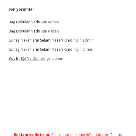
Son yorumlar
Bağ Dokular Nedir
için
admin
Bağ Dokular Nedir
için
Nazan
Güneşi Yakanların Selamı Yazarı Kimdir
için
admin
Güneşi Yakanların Selamı Yazarı Kimdir
için
Ömer
Boy Birliği Ne Demek
için
admin
xpergir.net/
Reklam ve İletişim:
E-mail:
backlinkpaneli@gmail.com
Teams: