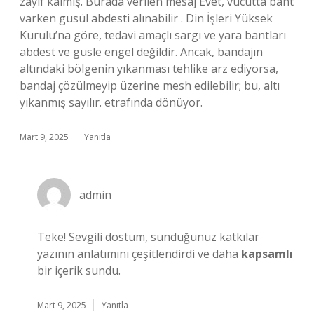
zayıf kalmış. Burada verilen mesaj Evet, vücutta bant
varken gusül abdesti alınabilir . Din İşleri Yüksek
Kurulu’na göre, tedavi amaçlı sargı ve yara bantları
abdest ve gusle engel değildir. Ancak, bandajın
altındaki bölgenin yıkanması tehlike arz ediyorsa,
bandaj çözülmeyip üzerine mesh edilebilir; bu, altı
yıkanmış sayılır. etrafında dönüyor.
Mart 9, 2025
Yanıtla
admin
Teke! Sevgili dostum, sunduğunuz katkılar
yazının anlatımını
çeşitlendirdi
ve daha
kapsamlı
bir içerik sundu.
Mart 9, 2025
Yanıtla