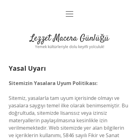
menüyü
Anasayfa
aç
Gizlilik Politikası
Lezzet Macera Günlüğü
Yasal Uyarı
Yemek kültürleriyle dolu keyifli yolculuk!
Hakkımızda
Yasal Uyarı
Sitemizin Yasalara Uyum Politikası:
Sitemiz, yasalarla tam uyum içerisinde olmayı ve
yasalara saygıyı temel ilke olarak benimsemiştir. Bu
doğrultuda, sitemizde lisanssız veya izinsiz
materyallerin paylaşılmasına kesinlikle izin
verilmemektedir. Web sitemizde yer alan bilgilerin
ve içeriklerin kullanımı, 5846 sayılı Fikir ve Sanat