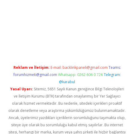
 giriş
https://betexpergir.net/
Reklam ve İletişim:
E-mail:
backlinkpaneli@gmail.com
Teams:
forumhizmeti@gmail.com
Whatsapp: 0262 606 0 726
Telegram:
@karabul
Yasal Uyarı:
Sitemiz, 5651 Sayılı Kanun gereğince Bilgi Teknolojileri
ve İletişim Kurumu (BTK) tarafından onaylanmış bir Yer Sağlayıcı
olarak hizmet vermektedir. Bu nedenle, sitedeki içerikleri proaktif
olarak denetleme veya araştırma yükümlülüğümüz bulunmamaktadır.
Ancak, üyelerimiz yazdıkları içeriklerin sorumluluğunu taşımakta olup,
siteye üye olarak bu sorumluluğu kabul etmiş sayılırlar. Bu internet
sitesi, herhangi bir marka, kurum veya şahıs şirketi ile hiçbir bağlantısı