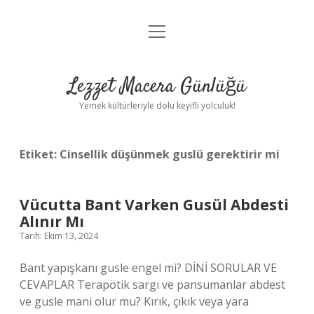
menüyü
Anasayfa
aç
Gizlilik Politikası
Lezzet Macera Günlüğü
Yasal Uyarı
Yemek kültürleriyle dolu keyifli yolculuk!
Hakkımızda
Etiket:
Cinsellik düşünmek guslü gerektirir mi
Vücutta Bant Varken Gusül Abdesti
Alınır Mı
Tarih: Ekim 13, 2024
Bant yapışkanı gusle engel mi? DİNİ SORULAR VE
CEVAPLAR Terapötik sargı ve pansumanlar abdest
ve gusle mani olur mu? Kırık, çıkık veya yara