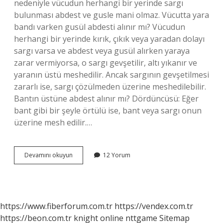
nedeniyle vücudun herhangi bir yerinde sargı
bulunması abdest ve gusle mani olmaz. Vücutta yara
bandı varken gusül abdesti alınır mı? Vücudun
herhangi bir yerinde kırık, çıkık veya yaradan dolayı
sargı varsa ve abdest veya gusül alırken yaraya
zarar vermiyorsa, o sargı gevşetilir, altı yıkanır ve
yaranın üstü meshedilir. Ancak sargının gevşetilmesi
zararlı ise, sargı çözülmeden üzerine meshedilebilir.
Bantın üstüne abdest alınır mı? Dördüncüsü: Eğer
bant gibi bir şeyle örtülü ise, bant veya sargı onun
üzerine mesh edilir.…
Vücutta
Devamını okuyun
12 Yorum
Bant
Varken
Gusül
Abdesti
Alınır
https://www.fiberforum.com.tr
https://vendex.com.tr
Mı
https://beon.com.tr
knight online
nttgame
Sitemap