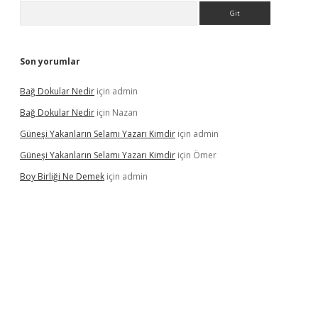
Arama
Son yorumlar
Bağ Dokular Nedir
için
admin
Bağ Dokular Nedir
için
Nazan
Güneşi Yakanların Selamı Yazarı Kimdir
için
admin
Güneşi Yakanların Selamı Yazarı Kimdir
için
Ömer
Boy Birliği Ne Demek
için
admin
üncel giriş
https://betexpergir.net/