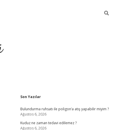
ü
Sidebar
Son Yazılar
ilbet yeni giriş
betexper güncel gi
Bulundurma ruhsatı ile poligon’a atış yapabilir miyim ?
Ağustos 6, 2026
Kuduz ne zaman tedavi edilemez ?
Ağustos 6, 2026