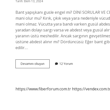
Tarih: Ekim 13, 2024
Bant yapışkanı gusle engel mi? DİNİ SORULAR VE C
mani olur mu? Kırık, çıkık veya yara nedeniyle vüc
mani olmaz. Vücutta yara bandı varken gusül abdesti
yaradan dolayı sargı varsa ve abdest veya gusül alırk
yaranın üstü meshedilir. Ancak sargının gevşetilmesi
üstüne abdest alınır mı? Dördüncüsü: Eğer bant gibi
edilir.…
Vücutta
Devamını okuyun
12 Yorum
Bant
Varken
Gusül
Abdesti
Alınır
https://www.fiberforum.com.tr
https://vendex.com.t
Mı