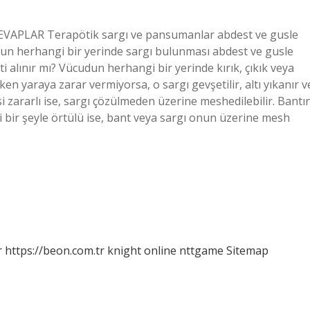
EVAPLAR Terapötik sargı ve pansumanlar abdest ve gusle
udun herhangi bir yerinde sargı bulunması abdest ve gusle
 alınır mı? Vücudun herhangi bir yerinde kırık, çıkık veya
en yaraya zarar vermiyorsa, o sargı gevşetilir, altı yıkanır v
 zararlı ise, sargı çözülmeden üzerine meshedilebilir. Bantı
 bir şeyle örtülü ise, bant veya sargı onun üzerine mesh
r
https://beon.com.tr
knight online
nttgame
Sitemap