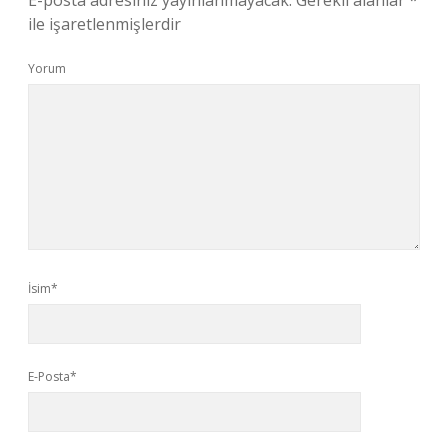
E-posta adresiniz yayınlanmayacak.
Gerekli alanlar
*
ile işaretlenmişlerdir
Yorum
İsim*
E-Posta*