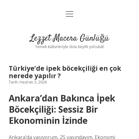
menüyü
Anasayfa
aç
Gizlilik Politikası
Lezzet Macera Günlüğü
Yasal Uyarı
Yemek kültürleriyle dolu keyifli yolculuk!
Hakkımızda
Türkiye’de ipek böcekçiliği en çok
nerede yapılır ?
Tarih: Haziran 3, 2026
Ankara’dan Bakınca İpek
Böcekçiliği: Sessiz Bir
Ekonominin İzinde
Ankara’da yaşıyorum, 25 yaşındayım. Ekonomi