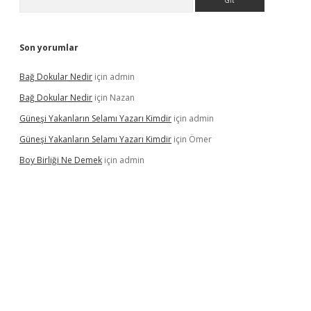
Son yorumlar
Bağ Dokular Nedir
için
admin
Bağ Dokular Nedir
için
Nazan
Güneşi Yakanların Selamı Yazarı Kimdir
için
admin
Güneşi Yakanların Selamı Yazarı Kimdir
için
Ömer
Boy Birliği Ne Demek
için
admin
/betexpergir.net/