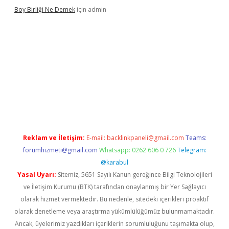
Boy Birliği Ne Demek
için
admin
https://betexpergir.net/
Reklam ve İletişim:
E-mail:
backlinkpaneli@gmail.com
Teams:
forumhizmeti@gmail.com
Whatsapp: 0262 606 0 726
Telegram:
@karabul
Yasal Uyarı:
Sitemiz, 5651 Sayılı Kanun gereğince Bilgi Teknolojileri
ve İletişim Kurumu (BTK) tarafından onaylanmış bir Yer Sağlayıcı
olarak hizmet vermektedir. Bu nedenle, sitedeki içerikleri proaktif
olarak denetleme veya araştırma yükümlülüğümüz bulunmamaktadır.
Ancak, üyelerimiz yazdıkları içeriklerin sorumluluğunu taşımakta olup,