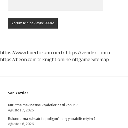
https://www.fiberforum.com.tr
https://vendex.com.tr
https://beon.com.tr
knight online
nttgame
Sitemap
Sidebar
Son Yazılar
Kurutma makinesine kıyafetler nasıl konur ?
Ağustos 7, 2026
Bulundurma ruhsatı ile poligon’a atış yapabilir miyim ?
Ağustos 6, 2026