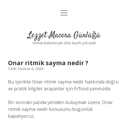
menüyü
Anasayfa
aç
Gizlilik Politikası
Lezzet Macera Günlüğü
Yasal Uyarı
Yemek kültürleriyle dolu keyifli yolculuk!
Hakkımızda
Onar ritmik sayma nedir ?
Tarih: Haziran 6, 2026
Bu içerikte Onar ritmik sayma nedir hakkında doğru
ve pratik bilgiler arayanlar için Erfood yanınızda.
Bir sonraki yazıda yeniden buluşmak üzere; Onar
ritmik sayma nedir konusunu bugünlük
kapatıyoruz.