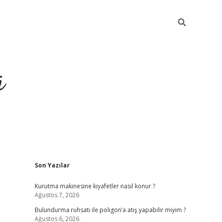
ü
Sidebar
Son Yazılar
ilbet yeni giriş
betexper güncel giriş
https
Kurutma makinesine kıyafetler nasıl konur ?
Ağustos 7, 2026
Bulundurma ruhsatı ile poligon’a atış yapabilir miyim ?
Ağustos 6, 2026