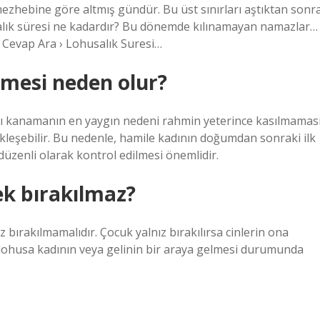
mezhebine göre altmış gündür. Bu üst sınırları aştıktan sonr
salık süresi ne kadardır? Bu dönemde kılınamayan namazlar…
 › Cevap Ara › Lohusalık Suresi…
mesi neden olur?
sı kanamanın en yaygın nedeni rahmin yeterince kasılmamas
leşebilir. Bu nedenle, hamile kadının doğumdan sonraki ilk
düzenli olarak kontrol edilmesi önemlidir.
ek bırakılmaz?
 bırakılmamalıdır. Çocuk yalnız bırakılırsa cinlerin ona
iki lohusa kadının veya gelinin bir araya gelmesi durumunda