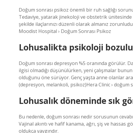
Doğum sonrası psikoz önemli bir ruh sağlığı sorunud
Tedaviye, yatarak jinekoloji ve obstetrik ünitesinde
şekilde ilaçlarınızı düzenli olarak almanız zorunlu
Moodist Hospital › Doğum Sonrası Psikoz
Lohusalikta psikoloji bozul
Doğum sonrası depresyon %5 oranında görülür. Daha ö
ilgisi olmadığı düşünülürken, yeni çalışmalar bunun 
olduğunu öne sürüyor. Genç yaşta anne olanlar arası
(depresyon, melankoli, psikoz)Hera Clinic › doğum s
Lohusalık döneminde sık gör
Bu nedenle, doğum sonrası nedir sorusunun cevabı d
Vajinal akıntı ve hafif kanama, ağrı, şiş ve hassas g
oldukça yaygındır.