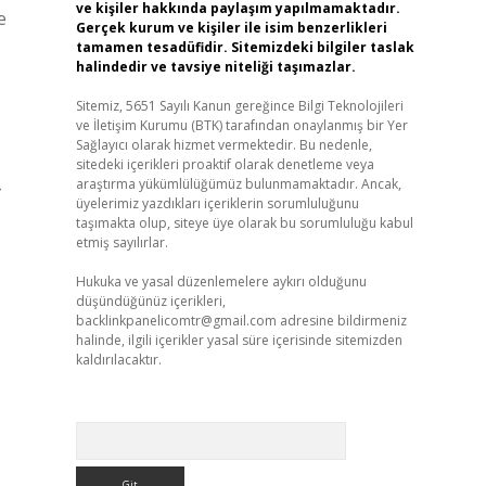
ve kişiler hakkında paylaşım yapılmamaktadır.
e
Gerçek kurum ve kişiler ile isim benzerlikleri
tamamen tesadüfidir. Sitemizdeki bilgiler taslak
halindedir ve tavsiye niteliği taşımazlar.
Sitemiz, 5651 Sayılı Kanun gereğince Bilgi Teknolojileri
ve İletişim Kurumu (BTK) tarafından onaylanmış bir Yer
Sağlayıcı olarak hizmet vermektedir. Bu nedenle,
sitedeki içerikleri proaktif olarak denetleme veya
araştırma yükümlülüğümüz bulunmamaktadır. Ancak,
›
üyelerimiz yazdıkları içeriklerin sorumluluğunu
taşımakta olup, siteye üye olarak bu sorumluluğu kabul
etmiş sayılırlar.
Hukuka ve yasal düzenlemelere aykırı olduğunu
düşündüğünüz içerikleri,
backlinkpanelicomtr@gmail.com
adresine bildirmeniz
halinde, ilgili içerikler yasal süre içerisinde sitemizden
kaldırılacaktır.
Arama