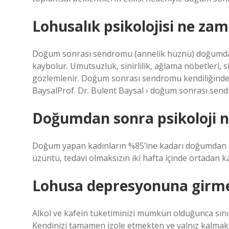
Lohusalık psikolojisi ne zam
Doğum sonrası sendromu (annelik hüznü) doğumdan so
kaybolur. Umutsuzluk, sinirlilik, ağlama nöbetleri, si
gözlemlenir. Doğum sonrası sendromu kendiliğinden
BaysalProf. Dr. Bülent Baysal › doğum sonrası sen
Doğumdan sonra psikoloji n
Doğum yapan kadınların %85’ine kadarı doğumdan 
üzüntü, tedavi olmaksızın iki hafta içinde ortadan k
Lohusa depresyonuna girme
Alkol ve kafein tüketiminizi mümkün olduğunca sını
Kendinizi tamamen izole etmekten ve yalnız kalmak