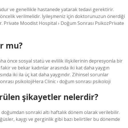
ur ve genellikle hastanede yatarak tedavi gerektirir.
 öncelik verilmelidir. İyileşmeniz için doktorunuzun önerdiği
dur. Private Moodist Hospital › Doğum Sonrası PsikozPrivate
ur mu?
nce sosyal statü ve evlilik ilişkilerinin depresyonla bir
fakir ve bekar kadınlar arasında iki kat daha yaygın
nda iki ila üç kat daha yaygındır. Zihinsel sorunlar
onrası psikolojiHera Clinic › doğum sonrası psikoloji
ülen şikayetler nelerdir?
oğumdan sonraki altı haftalık dönem olarak verilebilir.
öğüsler, kaygı ve gerginlik gibi bazı belirtiler bu dönemde