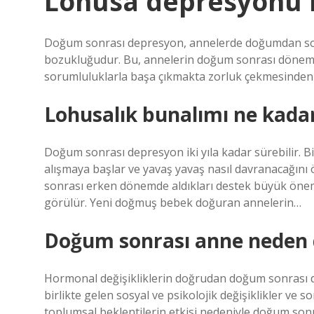
Lohusa depresyonu 
Doğum sonrası depresyon, annelerde doğumdan sonr
bozukluğudur. Bu, annelerin doğum sonrası dönemde 
sorumluluklarla başa çıkmakta zorluk çekmesinden k
Lohusalık bunalımı ne kada
Doğum sonrası depresyon iki yıla kadar sürebilir. 
alışmaya başlar ve yavaş yavaş nasıl davranacağını 
sonrası erken dönemde aldıkları destek büyük önem
görülür. Yeni doğmuş bebek doğuran annelerin…
Doğum sonrası anne neden 
Hormonal değişikliklerin doğrudan doğum sonrası d
birlikte gelen sosyal ve psikolojik değişiklikler ve s
toplumsal beklentilerin etkisi nedeniyle doğum sonr