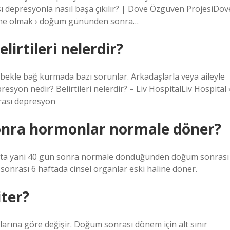
ası depresyonla nasıl başa çıkılır? | Dove Özgüven ProjesiDov
nne olmak › doğum gününden sonra…
irtileri nelerdir?
bekle bağ kurmada bazı sorunlar. Arkadaşlarla veya aileyle
syon nedir? Belirtileri nelerdir? – Liv HospitalLiv Hospital 
rası depresyon
nra hormonlar normale döner?
afta yani 40 gün sonra normale döndüğünden doğum sonrası
sonrası 6 haftada cinsel organlar eski haline döner.
ter?
rtlarına göre değişir. Doğum sonrası dönem için alt sınır