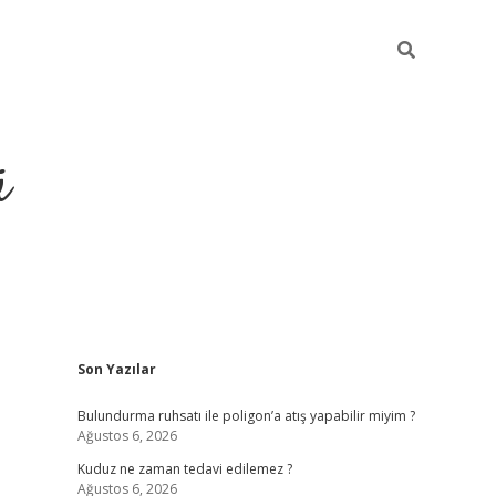
ü
Sidebar
Son Yazılar
ilbet yeni giriş
betexper güncel gir
Bulundurma ruhsatı ile poligon’a atış yapabilir miyim ?
Ağustos 6, 2026
Kuduz ne zaman tedavi edilemez ?
Ağustos 6, 2026