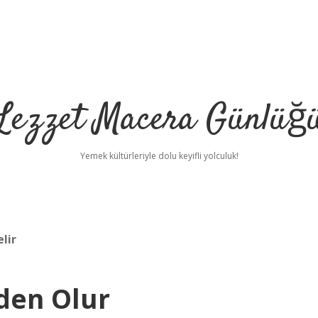
Lezzet Macera Günlüğ
Yemek kültürleriyle dolu keyifli yolculuk!
lir
den Olur