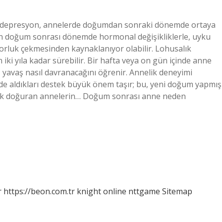
 depresyon, annelerde doğumdan sonraki dönemde ortaya
rin doğum sonrası dönemde hormonal değişikliklerle, uyku
zorluk çekmesinden kaynaklanıyor olabilir. Lohusalık
i yıla kadar sürebilir. Bir hafta veya on gün içinde anne
 yavaş nasıl davranacağını öğrenir. Annelik deneyimi
e aldıkları destek büyük önem taşır; bu, yeni doğum yapmış
bek doğuran annelerin… Doğum sonrası anne neden
r
https://beon.com.tr
knight online
nttgame
Sitemap