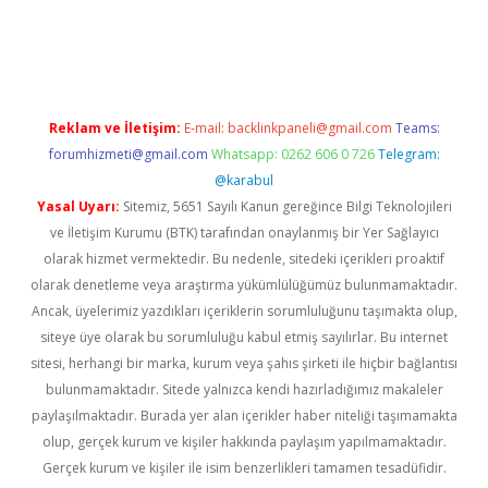
ttps://betexpergir.net/
Reklam ve İletişim:
E-mail:
backlinkpaneli@gmail.com
Teams:
forumhizmeti@gmail.com
Whatsapp: 0262 606 0 726
Telegram:
@karabul
Yasal Uyarı:
Sitemiz, 5651 Sayılı Kanun gereğince Bilgi Teknolojileri
ve İletişim Kurumu (BTK) tarafından onaylanmış bir Yer Sağlayıcı
olarak hizmet vermektedir. Bu nedenle, sitedeki içerikleri proaktif
olarak denetleme veya araştırma yükümlülüğümüz bulunmamaktadır.
Ancak, üyelerimiz yazdıkları içeriklerin sorumluluğunu taşımakta olup,
siteye üye olarak bu sorumluluğu kabul etmiş sayılırlar. Bu internet
sitesi, herhangi bir marka, kurum veya şahıs şirketi ile hiçbir bağlantısı
bulunmamaktadır. Sitede yalnızca kendi hazırladığımız makaleler
paylaşılmaktadır. Burada yer alan içerikler haber niteliği taşımamakta
olup, gerçek kurum ve kişiler hakkında paylaşım yapılmamaktadır.
Gerçek kurum ve kişiler ile isim benzerlikleri tamamen tesadüfidir.