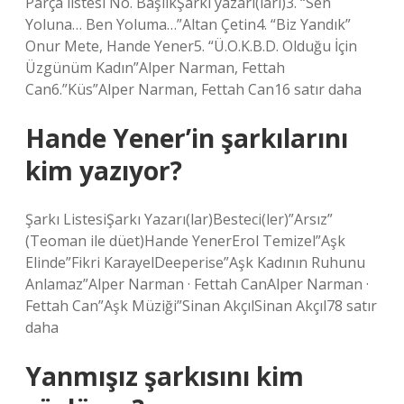
Parça listesi No. BaşlıkŞarkı yazarı(ları)3. “Sen
Yoluna… Ben Yoluma…”Altan Çetin4. “Biz Yandık”
Onur Mete, Hande Yener5. “Ü.O.K.B.D. Olduğu İçin
Üzgünüm Kadın”Alper Narman, Fettah
Can6.”Küs”Alper Narman, Fettah Can16 satır daha
Hande Yener’in şarkılarını
kim yazıyor?
Şarkı ListesiŞarkı Yazarı(lar)Besteci(ler)”Arsız”
(Teoman ile düet)Hande YenerErol Temizel”Aşk
Elinde”Fikri KarayelDeeperise”Aşk Kadının Ruhunu
Anlamaz”Alper Narman · Fettah CanAlper Narman ·
Fettah Can”Aşk Müziği”Sinan AkçılSinan Akçıl78 satır
daha
Yanmışız şarkısını kim