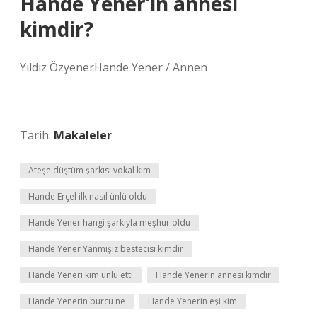
Hande Yener’in annesi
kimdir?
Yıldız ÖzyenerHande Yener / Annen
Tarih:
Makaleler
Ateşe düştüm şarkısı vokal kim
Hande Erçel ilk nasıl ünlü oldu
Hande Yener hangi şarkıyla meşhur oldu
Hande Yener Yanmışız bestecisi kimdir
Hande Yeneri kim ünlü etti
Hande Yenerin annesi kimdir
Hande Yenerin burcu ne
Hande Yenerin eşi kim