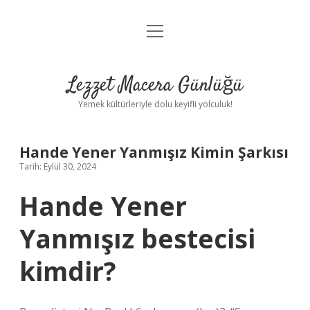
menüyü
Anasayfa
aç
Gizlilik Politikası
Lezzet Macera Günlüğü
Yasal Uyarı
Yemek kültürleriyle dolu keyifli yolculuk!
Hakkımızda
Hande Yener Yanmışız Kimin Şarkısı
Tarih: Eylül 30, 2024
Hande Yener
Yanmışız bestecisi
kimdir?