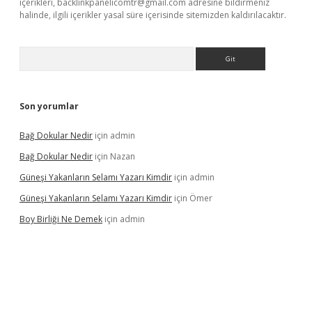
içerikleri,
backlinkpanelicomtr@gmail.com
adresine bildirmeniz
halinde, ilgili içerikler yasal süre içerisinde sitemizden kaldırılacaktır.
Arama
Son yorumlar
Bağ Dokular Nedir
için
admin
Bağ Dokular Nedir
için
Nazan
Güneşi Yakanların Selamı Yazarı Kimdir
için
admin
Güneşi Yakanların Selamı Yazarı Kimdir
için
Ömer
Boy Birliği Ne Demek
için
admin