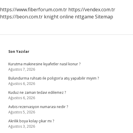
https://www.fiberforum.com.tr
https://vendex.com.tr
https://beon.com.tr
knight online
nttgame
Sitemap
Sidebar
Son Yazılar
Kurutma makinesine kıyafetler nasıl konur ?
Ağustos 7, 2026
Bulundurma ruhsatı ile poligon’a atış yapabilir miyim ?
Ağustos 6, 2026
Kuduz ne zaman tedavi edilemez ?
Ağustos 6, 2026
Avbis rezervasyon numarası nedir ?
Ağustos 5, 2026
Akrilik boya kolay çıkar mı ?
Ağustos 3, 2026