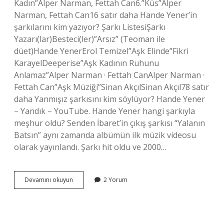
Kadın”Alper Narman, Fettah Can6.”Küs”Alper
Narman, Fettah Can16 satır daha Hande Yener’in
şarkılarını kim yazıyor? Şarkı ListesiŞarkı
Yazarı(lar)Besteci(ler)”Arsız” (Teoman ile
düet)Hande YenerErol Temizel”Aşk Elinde”Fikri
KarayelDeeperise”Aşk Kadının Ruhunu
Anlamaz”Alper Narman · Fettah CanAlper Narman ·
Fettah Can”Aşk Müziği”Sinan AkçılSinan Akçıl78 satır
daha Yanmışız şarkısını kim söylüyor? Hande Yener
– Yandık – YouTube. Hande Yener hangi şarkıyla
meşhur oldu? Senden İbaret’in çıkış şarkısı “Yalanın
Batsın” aynı zamanda albümün ilk müzik videosu
olarak yayınlandı. Şarkı hit oldu ve 2000…
Hande
Devamını okuyun
2 Yorum
Yener
Yanmışız
Kimin
Şarkısı