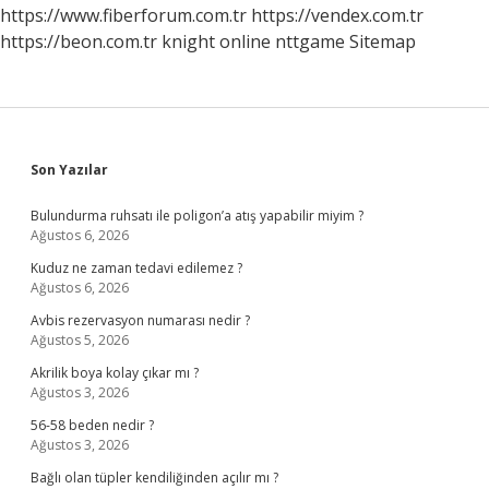
https://www.fiberforum.com.tr
https://vendex.com.tr
https://beon.com.tr
knight online
nttgame
Sitemap
Sidebar
Son Yazılar
Bulundurma ruhsatı ile poligon’a atış yapabilir miyim ?
Ağustos 6, 2026
Kuduz ne zaman tedavi edilemez ?
Ağustos 6, 2026
Avbis rezervasyon numarası nedir ?
Ağustos 5, 2026
Akrilik boya kolay çıkar mı ?
Ağustos 3, 2026
56-58 beden nedir ?
Ağustos 3, 2026
Bağlı olan tüpler kendiliğinden açılır mı ?