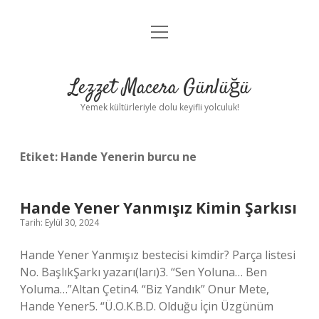
menüyü
Anasayfa
aç
Gizlilik Politikası
Lezzet Macera Günlüğü
Yasal Uyarı
Yemek kültürleriyle dolu keyifli yolculuk!
Hakkımızda
Etiket:
Hande Yenerin burcu ne
Hande Yener Yanmışız Kimin Şarkısı
Tarih: Eylül 30, 2024
Hande Yener Yanmışız bestecisi kimdir? Parça listesi
No. BaşlıkŞarkı yazarı(ları)3. “Sen Yoluna… Ben
Yoluma…”Altan Çetin4. “Biz Yandık” Onur Mete,
Hande Yener5. “Ü.O.K.B.D. Olduğu İçin Üzgünüm