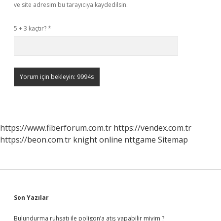
ve site adresim bu tarayıcıya kaydedilsin.
5 + 3 kaçtır?
*
https://www.fiberforum.com.tr
https://vendex.com.tr
https://beon.com.tr
knight online
nttgame
Sitemap
Sidebar
Son Yazılar
Bulundurma ruhsatı ile poligon’a atış yapabilir miyim ?