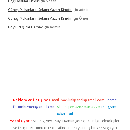
Bağ Dokular Nedir
için
Nazan
Güneşi Yakanların Selamı Yazarı Kimdir
için
admin
Güneşi Yakanların Selamı Yazarı Kimdir
için
Ömer
Boy Birliği Ne Demek
için
admin
tps://betexpergir.net/
Reklam ve İletişim:
E-mail:
backlinkpaneli@gmail.com
Teams:
forumhizmeti@gmail.com
Whatsapp: 0262 606 0 726
Telegram:
@karabul
Yasal Uyarı:
Sitemiz, 5651 Sayılı Kanun gereğince Bilgi Teknolojileri
ve İletişim Kurumu (BTK) tarafından onaylanmış bir Yer Sağlayıcı