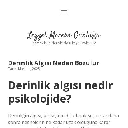
menüyü
Anasayfa
aç
Gizlilik Politikası
Lezzet Macera Günlüğü
Yasal Uyarı
Yemek kültürleriyle dolu keyifli yolculuk!
Hakkımızda
Derinlik Algısı Neden Bozulur
Tarih: Mart 11, 2025
Derinlik algısı nedir
psikolojide?
Derinliğin algısı, bir kişinin 3D olarak seçme ve daha
sonra nesnelerin ne kadar uzak olduğuna karar