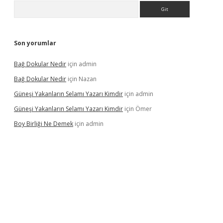
Arama
Son yorumlar
Bağ Dokular Nedir
için
admin
Bağ Dokular Nedir
için
Nazan
Güneşi Yakanların Selamı Yazarı Kimdir
için
admin
Güneşi Yakanların Selamı Yazarı Kimdir
için
Ömer
Boy Birliği Ne Demek
için
admin
ncel giriş
https://betexpergir.net/