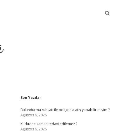
ü
Sidebar
Son Yazılar
ilbet yeni giriş
betexper güncel giriş
https:
Bulundurma ruhsatı ile poligon’a atış yapabilir miyim ?
Ağustos 6, 2026
Kuduz ne zaman tedavi edilemez ?
Ağustos 6, 2026