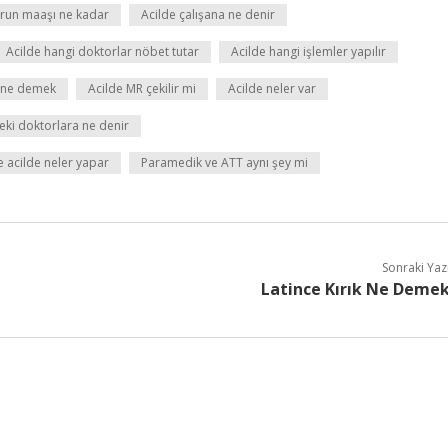
orun maaşı ne kadar
Acilde çalışana ne denir
Acilde hangi doktorlar nöbet tutar
Acilde hangi işlemler yapılır
n ne demek
Acilde MR çekilir mi
Acilde neler var
eki doktorlara ne denir
 acilde neler yapar
Paramedik ve ATT aynı şey mi
Sonraki Yaz
Latince Kırık Ne Deme