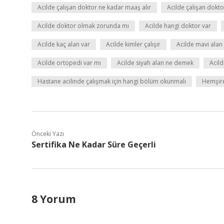
Acilde çalışan doktor ne kadar maaş alır
Acilde çalışan dokt
Acilde doktor olmak zorunda mı
Acilde hangi doktor var
Acilde kaç alan var
Acilde kimler çalışır
Acilde mavi ala
Acilde ortopedi var mı
Acilde siyah alan ne demek
Acild
Hastane acilinde çalışmak için hangi bölüm okunmalı
Hemşire
Önceki Yazı
Sertifika Ne Kadar Süre Geçerli
8 Yorum