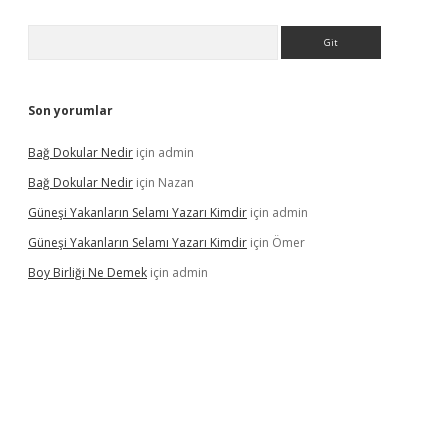
Arama
Son yorumlar
Bağ Dokular Nedir
için
admin
Bağ Dokular Nedir
için
Nazan
Güneşi Yakanların Selamı Yazarı Kimdir
için
admin
Güneşi Yakanların Selamı Yazarı Kimdir
için
Ömer
Boy Birliği Ne Demek
için
admin
üncel giriş
https://betexpergir.net/