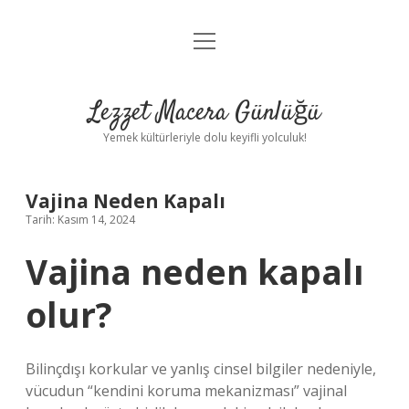
menüyü
Anasayfa
aç
Gizlilik Politikası
Lezzet Macera Günlüğü
Yasal Uyarı
Yemek kültürleriyle dolu keyifli yolculuk!
Hakkımızda
Vajina Neden Kapalı
Tarih: Kasım 14, 2024
Vajina neden kapalı
olur?
Bilinçdışı korkular ve yanlış cinsel bilgiler nedeniyle,
vücudun “kendini koruma mekanizması” vajinal