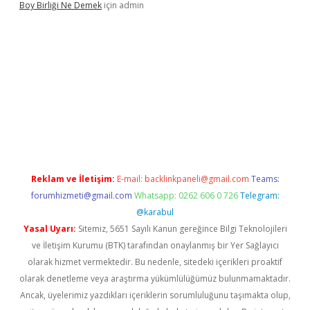
Boy Birliği Ne Demek
için
admin
ttps://betexpergir.net/
Reklam ve İletişim:
E-mail:
backlinkpaneli@gmail.com
Teams:
forumhizmeti@gmail.com
Whatsapp: 0262 606 0 726
Telegram:
@karabul
Yasal Uyarı:
Sitemiz, 5651 Sayılı Kanun gereğince Bilgi Teknolojileri
ve İletişim Kurumu (BTK) tarafından onaylanmış bir Yer Sağlayıcı
olarak hizmet vermektedir. Bu nedenle, sitedeki içerikleri proaktif
olarak denetleme veya araştırma yükümlülüğümüz bulunmamaktadır.
Ancak, üyelerimiz yazdıkları içeriklerin sorumluluğunu taşımakta olup,