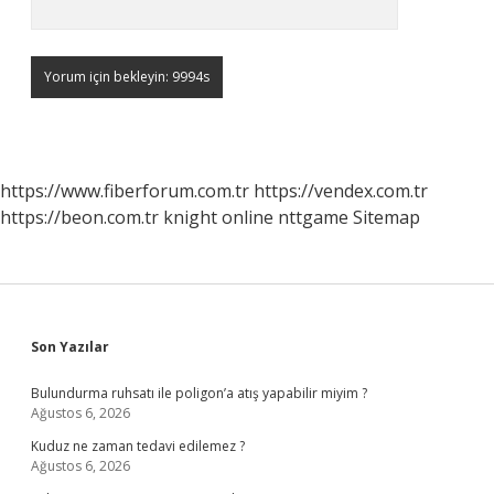
https://www.fiberforum.com.tr
https://vendex.com.tr
https://beon.com.tr
knight online
nttgame
Sitemap
Sidebar
Son Yazılar
Bulundurma ruhsatı ile poligon’a atış yapabilir miyim ?
Ağustos 6, 2026
Kuduz ne zaman tedavi edilemez ?
Ağustos 6, 2026