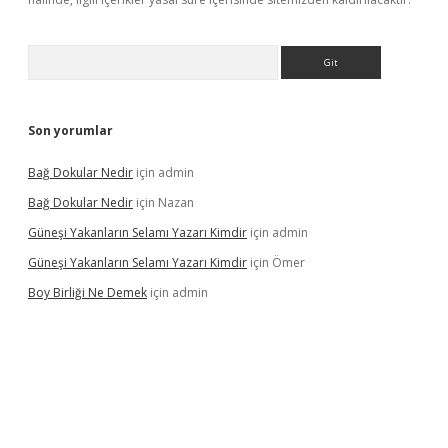
Arama
Son yorumlar
Bağ Dokular Nedir
için
admin
Bağ Dokular Nedir
için
Nazan
Güneşi Yakanların Selamı Yazarı Kimdir
için
admin
Güneşi Yakanların Selamı Yazarı Kimdir
için
Ömer
Boy Birliği Ne Demek
için
admin
ttps://betexpergir.net/