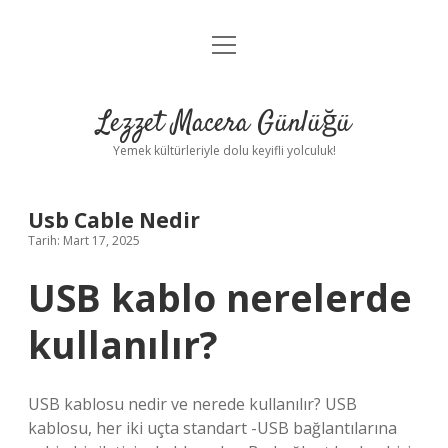
menüyü
Anasayfa
aç
Gizlilik Politikası
Lezzet Macera Günlüğü
Yasal Uyarı
Yemek kültürleriyle dolu keyifli yolculuk!
Hakkımızda
Usb Cable Nedir
Tarih: Mart 17, 2025
USB kablo nerelerde
kullanılır?
USB kablosu nedir ve nerede kullanılır? USB
kablosu, her iki uçta standart -USB bağlantılarına