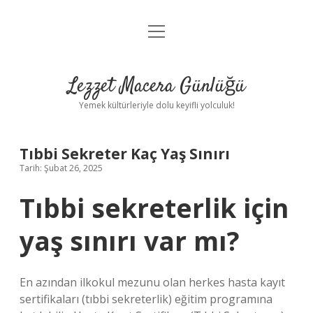
menüyü
Anasayfa
aç
Gizlilik Politikası
Lezzet Macera Günlüğü
Yasal Uyarı
Yemek kültürleriyle dolu keyifli yolculuk!
Hakkımızda
Tıbbi Sekreter Kaç Yaş Sınırı
Tarih: Şubat 26, 2025
Tıbbi sekreterlik için
yaş sınırı var mı?
En azından ilkokul mezunu olan herkes hasta kayıt
sertifikaları (tıbbi sekreterlik) eğitim programına