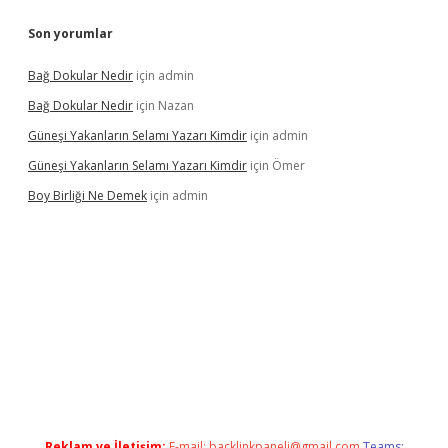
Son yorumlar
Bağ Dokular Nedir
için
admin
Bağ Dokular Nedir
için
Nazan
Güneşi Yakanların Selamı Yazarı Kimdir
için
admin
Güneşi Yakanların Selamı Yazarı Kimdir
için
Ömer
Boy Birliği Ne Demek
için
admin
pergir.net/
Reklam ve İletişim:
E-mail:
backlinkpaneli@gmail.com
Teams: