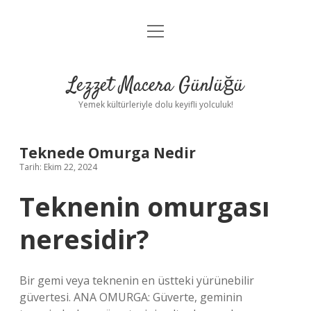
menüyü
Anasayfa
aç
Gizlilik Politikası
Lezzet Macera Günlüğü
Yasal Uyarı
Yemek kültürleriyle dolu keyifli yolculuk!
Hakkımızda
Teknede Omurga Nedir
Tarih: Ekim 22, 2024
Teknenin omurgası
neresidir?
Bir gemi veya teknenin en üstteki yürünebilir
güvertesi. ANA OMURGA: Güverte, geminin