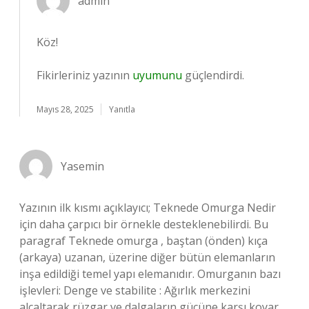
admin
Köz!
Fikirleriniz yazının
uyumunu
güçlendirdi.
Mayıs 28, 2025
Yanıtla
Yasemin
Yazının ilk kısmı açıklayıcı; Teknede Omurga Nedir
için daha çarpıcı bir örnekle desteklenebilirdi. Bu
paragraf Teknede omurga , baştan (önden) kıça
(arkaya) uzanan, üzerine diğer bütün elemanların
inşa edildiği temel yapı elemanıdır. Omurganın bazı
işlevleri: Denge ve stabilite : Ağırlık merkezini
alçaltarak rüzgar ve dalgaların gücüne karşı koyar,