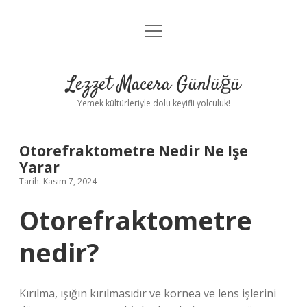
menüyü
Anasayfa
aç
Gizlilik Politikası
Lezzet Macera Günlüğü
Yasal Uyarı
Yemek kültürleriyle dolu keyifli yolculuk!
Hakkımızda
Otorefraktometre Nedir Ne Işe
Yarar
Tarih: Kasım 7, 2024
Otorefraktometre
nedir?
Kırılma, ışığın kırılmasıdır ve kornea ve lens işlerini