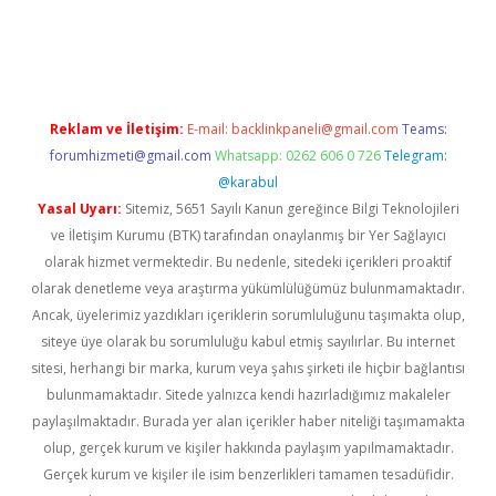
ps://betexpergir.net/
Reklam ve İletişim:
E-mail:
backlinkpaneli@gmail.com
Teams:
forumhizmeti@gmail.com
Whatsapp: 0262 606 0 726
Telegram:
@karabul
Yasal Uyarı:
Sitemiz, 5651 Sayılı Kanun gereğince Bilgi Teknolojileri
ve İletişim Kurumu (BTK) tarafından onaylanmış bir Yer Sağlayıcı
olarak hizmet vermektedir. Bu nedenle, sitedeki içerikleri proaktif
olarak denetleme veya araştırma yükümlülüğümüz bulunmamaktadır.
Ancak, üyelerimiz yazdıkları içeriklerin sorumluluğunu taşımakta olup,
siteye üye olarak bu sorumluluğu kabul etmiş sayılırlar. Bu internet
sitesi, herhangi bir marka, kurum veya şahıs şirketi ile hiçbir bağlantısı
bulunmamaktadır. Sitede yalnızca kendi hazırladığımız makaleler
paylaşılmaktadır. Burada yer alan içerikler haber niteliği taşımamakta
olup, gerçek kurum ve kişiler hakkında paylaşım yapılmamaktadır.
Gerçek kurum ve kişiler ile isim benzerlikleri tamamen tesadüfidir.