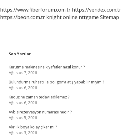
https://www.fiberforum.com.tr
https://vendex.com.tr
https://beon.com.tr
knight online
nttgame
Sitemap
Sidebar
Son Yazılar
Kurutma makinesine kıyafetler nasıl konur ?
Ağustos 7, 2026
Bulundurma ruhsatı ile poligon’a atış yapabilir miyim ?
Ağustos 6, 2026
Kuduz ne zaman tedavi edilemez ?
Ağustos 6, 2026
Avbis rezervasyon numarası nedir ?
Ağustos 5, 2026
Akrilik boya kolay çıkar mı ?
Ağustos 3, 2026