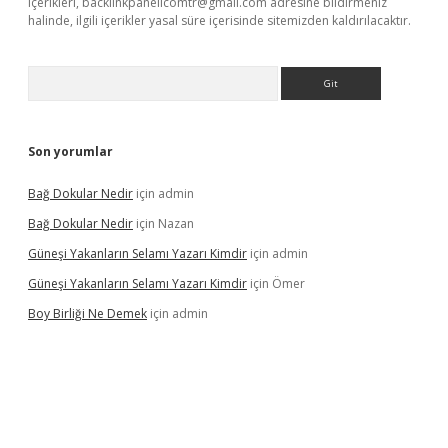
içerikleri,
backlinkpanelicomtr@gmail.com
adresine bildirmeniz
halinde, ilgili içerikler yasal süre içerisinde sitemizden kaldırılacaktır.
Arama
Son yorumlar
Bağ Dokular Nedir
için
admin
Bağ Dokular Nedir
için
Nazan
Güneşi Yakanların Selamı Yazarı Kimdir
için
admin
Güneşi Yakanların Selamı Yazarı Kimdir
için
Ömer
Boy Birliği Ne Demek
için
admin