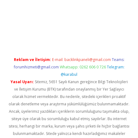
et yeni giriş
betexper güncel giriş
https://betexpergir.net/
Reklam ve İletişim:
E-mail:
backlinkpaneli@gmail.com
Teams:
forumhizmeti@gmail.com
Whatsapp: 0262 606 0 726
Telegram:
@karabul
Yasal Uyarı:
Sitemiz, 5651 Sayılı Kanun gereğince Bilgi Teknolojileri
ve İletişim Kurumu (BTK) tarafından onaylanmış bir Yer Sağlayıcı
olarak hizmet vermektedir. Bu nedenle, sitedeki içerikleri proaktif
olarak denetleme veya araştırma yükümlülüğümüz bulunmamaktadır.
Ancak, üyelerimiz yazdıkları içeriklerin sorumluluğunu taşımakta olup,
siteye üye olarak bu sorumluluğu kabul etmiş sayılırlar. Bu internet
sitesi, herhangi bir marka, kurum veya şahıs şirketi ile hiçbir bağlantısı
bulunmamaktadır. Sitede yalnızca kendi hazırladığımız makaleler