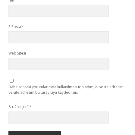
İsim*
E-Posta*
Web Sitesi
Daha sonraki yorumlarımda kullanılması için adım, e-posta adresim
ve site adresim bu tarayıcıya kaydedilsin.
6 + 2 kaçtır?
*