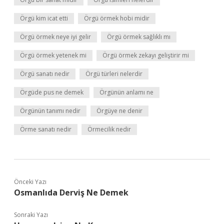
Örgü kim icat etti
Örgü örmek hobi midir
Örgü örmek neye iyi gelir
Örgü örmek sağlıklı mı
Örgü örmek yetenek mi
Örgü örmek zekayı geliştirir mi
Örgü sanatı nedir
Örgü türleri nelerdir
Örgüde pus ne demek
Örgünün anlamı ne
Örgünün tanımı nedir
Örgüye ne denir
Örme sanatı nedir
Örmecilik nedir
Önceki Yazı
Osmanlıda Derviş Ne Demek
Sonraki Yazı