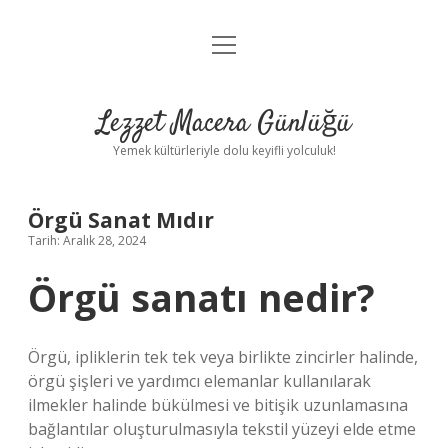
menüyü
Anasayfa
aç
Gizlilik Politikası
Lezzet Macera Günlüğü
Yasal Uyarı
Yemek kültürleriyle dolu keyifli yolculuk!
Hakkımızda
Örgü Sanat Mıdır
Tarih: Aralık 28, 2024
Örgü sanatı nedir?
Örgü, ipliklerin tek tek veya birlikte zincirler halinde,
örgü şişleri ve yardımcı elemanlar kullanılarak
ilmekler halinde bükülmesi ve bitişik uzunlamasına
bağlantılar oluşturulmasıyla tekstil yüzeyi elde etme