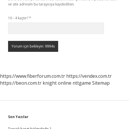
ve site adresim bu tarayıcıya kaydedilsin.
10 - 4 kaçtır?
*
https://www.fiberforum.com.tr
https://vendex.com.tr
https://beon.com.tr
knight online
nttgame
Sitemap
Sidebar
Son Yazılar
Tunceli hangi bölgededir ?