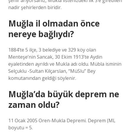
şehir arıyorsanız, Mukla listenizdeki ilk 3’e girebilen
nadir şehirlerden biridir.
Muğla il olmadan önce
nereye bağlıydı?
1884’te 5 ilçe, 3 belediye ve 329 köy olan
Menteşe’nin Sancak, 30 Ekim 1913’te Aydin
eyaletinden ayrıldı ve Mukla adı oldu. Mübla isminin
Selçuklu -Sultan Kilçarslan, “MüSlu” Bey
komutanından geldiği söylenir.
Muğla’da büyük deprem ne
zaman oldu?
11 Ocak 2005 Oren-Mukla Depremi. Deprem (ML
boyutu = 5.