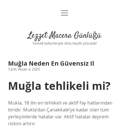
menüyü
Anasayfa
aç
Gizlilik Politikası
Lezzet Macera Günlüğü
Yasal Uyarı
Yemek kültürleriyle dolu keyifli yolculuk!
Hakkımızda
Muğla Neden En Güvensiz Il
Tarih: Nisan 4, 2025
Muğla tehlikeli mi?
Mukla, 18 ilin en tehlikeli ve aktif fay hatlarından
biridir. Mukla’dan Çanakkale’ye kadar olan tüm
yerleşimlerde hatalar var. Aktif hatalar deprem
riskini artırır.