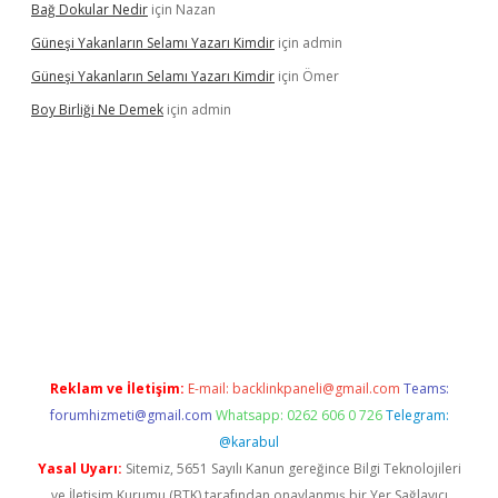
Bağ Dokular Nedir
için
Nazan
Güneşi Yakanların Selamı Yazarı Kimdir
için
admin
Güneşi Yakanların Selamı Yazarı Kimdir
için
Ömer
Boy Birliği Ne Demek
için
admin
ttps://betexpergir.net/
Reklam ve İletişim:
E-mail:
backlinkpaneli@gmail.com
Teams:
forumhizmeti@gmail.com
Whatsapp: 0262 606 0 726
Telegram:
@karabul
Yasal Uyarı:
Sitemiz, 5651 Sayılı Kanun gereğince Bilgi Teknolojileri
ve İletişim Kurumu (BTK) tarafından onaylanmış bir Yer Sağlayıcı