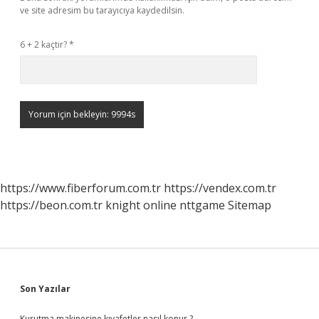
ve site adresim bu tarayıcıya kaydedilsin.
6 + 2 kaçtır?
*
https://www.fiberforum.com.tr
https://vendex.com.tr
https://beon.com.tr
knight online
nttgame
Sitemap
Sidebar
Son Yazılar
Kurutma makinesine kıyafetler nasıl konur ?