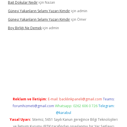
Bağ Dokular Nedir
için
Nazan
Güneşi Yakanların Selamı Yazarı Kimdir
için
admin
Güneşi Yakanların Selamı Yazarı Kimdir
için
Ömer
Boy Birliği Ne Demek
için
admin
ş
https://betexpergir.net/
Reklam ve İletişim:
E-mail:
backlinkpaneli@gmail.com
Teams:
forumhizmeti@gmail.com
Whatsapp: 0262 606 0 726
Telegram:
@karabul
Yasal Uyarı:
Sitemiz, 5651 Sayılı Kanun gereğince Bilgi Teknolojileri
ve İletişim Kurumu (BTK) tarafından onaylanmış bir Yer Sağlayıcı