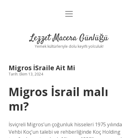
menüyü
Anasayfa
aç
Gizlilik Politikası
Lezzet Macera Günlüğü
Yasal Uyarı
Yemek kültürleriyle dolu keyifli yolculuk!
Hakkımızda
Migros İSraile Ait Mi
Tarih: Ekim 13, 2024
Migros İsrail malı
mı?
İsviçreli Migros’un çoğunluk hisseleri 1975 yılında
Vehbi Koç’un talebi ve rehberliğinde Koç Holding