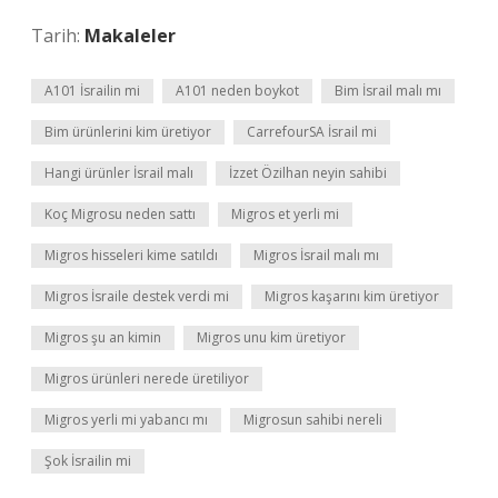
Tarih:
Makaleler
A101 İsrailin mi
A101 neden boykot
Bim İsrail malı mı
Bim ürünlerini kim üretiyor
CarrefourSA İsrail mi
Hangi ürünler İsrail malı
İzzet Özilhan neyin sahibi
Koç Migrosu neden sattı
Migros et yerli mi
Migros hisseleri kime satıldı
Migros İsrail malı mı
Migros İsraile destek verdi mi
Migros kaşarını kim üretiyor
Migros şu an kimin
Migros unu kim üretiyor
Migros ürünleri nerede üretiliyor
Migros yerli mi yabancı mı
Migrosun sahibi nereli
Şok İsrailin mi