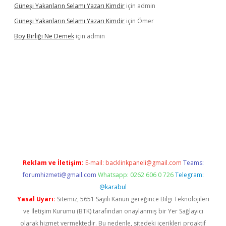
Güneşi Yakanların Selamı Yazarı Kimdir
için
admin
Güneşi Yakanların Selamı Yazarı Kimdir
için
Ömer
Boy Birliği Ne Demek
için
admin
betexpergir.net/
Reklam ve İletişim:
E-mail:
backlinkpaneli@gmail.com
Teams:
forumhizmeti@gmail.com
Whatsapp: 0262 606 0 726
Telegram:
@karabul
Yasal Uyarı:
Sitemiz, 5651 Sayılı Kanun gereğince Bilgi Teknolojileri
ve İletişim Kurumu (BTK) tarafından onaylanmış bir Yer Sağlayıcı
olarak hizmet vermektedir. Bu nedenle, sitedeki içerikleri proaktif