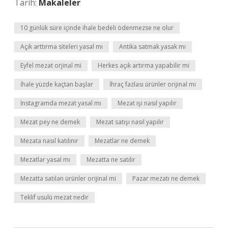
Tarih:
Makaleler
10 günlük süre içinde ihale bedeli ödenmezse ne olur
Açık arttırma siteleri yasal mı
Antika satmak yasak mı
Eyfel mezat orjinal mi
Herkes açık artırma yapabilir mi
İhale yüzde kaçtan başlar
İhraç fazlası ürünler orijinal mi
İnstagramda mezat yasal mı
Mezat işi nasıl yapılır
Mezat pey ne demek
Mezat satışı nasıl yapılır
Mezata nasıl katılınır
Mezatlar ne demek
Mezatlar yasal mı
Mezatta ne satılır
Mezatta satılan ürünler orijinal mi
Pazar mezatı ne demek
Teklif usulü mezat nedir