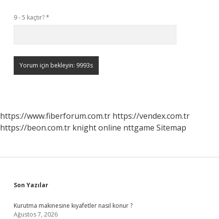
9 - 5 kaçtır?
*
https://www.fiberforum.com.tr
https://vendex.com.tr
https://beon.com.tr
knight online
nttgame
Sitemap
Sidebar
Son Yazılar
Kurutma makinesine kıyafetler nasıl konur ?
Ağustos 7, 2026