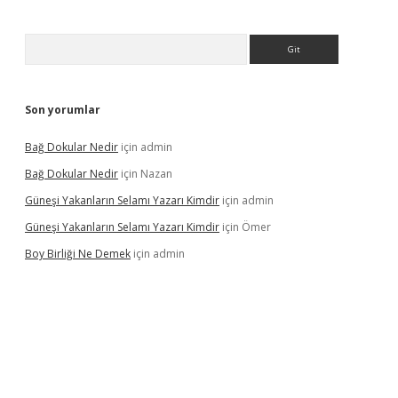
Arama
Son yorumlar
Bağ Dokular Nedir
için
admin
Bağ Dokular Nedir
için
Nazan
Güneşi Yakanların Selamı Yazarı Kimdir
için
admin
Güneşi Yakanların Selamı Yazarı Kimdir
için
Ömer
Boy Birliği Ne Demek
için
admin
ş
https://betexpergir.net/