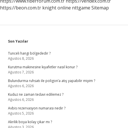
https://www.fiberforum.com.tr
https://vendex.com.tr
https://beon.com.tr
knight online
nttgame
Sitemap
Sidebar
Son Yazılar
Tunceli hangi bölgededir ?
Ağustos 8, 2026
Kurutma makinesine kıyafetler nasıl konur ?
Ağustos 7, 2026
Bulundurma ruhsatı ile poligon’a atış yapabilir miyim ?
Ağustos 6, 2026
Kuduz ne zaman tedavi edilemez ?
Ağustos 6, 2026
Avbis rezervasyon numarası nedir ?
Ağustos 5, 2026
Akrilik boya kolay çıkar mı ?
Ağustos 3, 2026