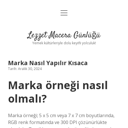
menüyü
Anasayfa
aç
Gizlilik Politikası
Lezzet Macera Günlüğü
Yasal Uyarı
Yemek kültürleriyle dolu keyifli yolculuk!
Hakkımızda
Marka Nasıl Yapılır Kısaca
Tarih: Aralık 30, 2024
Marka örneği nasıl
olmalı?
Marka örneği; 5 x 5 cm veya 7 x 7 cm boyutlarında,
RGB renk formatında ve 300 DPI çözünürlükte