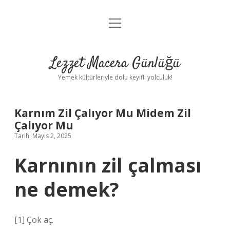
menüyü
Anasayfa
aç
Gizlilik Politikası
Lezzet Macera Günlüğü
Yasal Uyarı
Yemek kültürleriyle dolu keyifli yolculuk!
Hakkımızda
Karnım Zil Çalıyor Mu Midem Zil
Çalıyor Mu
Tarih: Mayıs 2, 2025
Karnının zil çalması
ne demek?
[1] Çok aç.