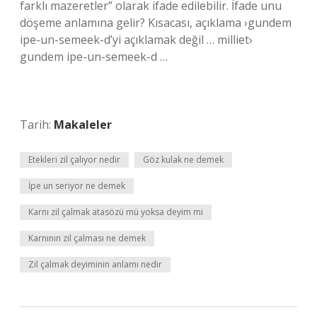
farklı mazeretler” olarak ifade edilebilir. İfade unu
döşeme anlamına gelir? Kısacası, açıklama ›gundem
ipe-un-semeek-d’yi açıklamak değil … milliet›
gundem ipe-un-semeek-d …
Tarih:
Makaleler
Etekleri zil çalıyor nedir
Göz kulak ne demek
İpe un seriyor ne demek
Karnı zil çalmak atasözü mü yoksa deyim mi
Karnının zil çalması ne demek
Zil çalmak deyiminin anlamı nedir