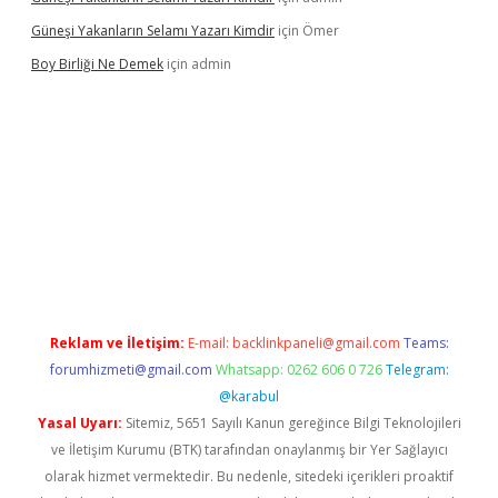
Güneşi Yakanların Selamı Yazarı Kimdir
için
Ömer
Boy Birliği Ne Demek
için
admin
l giriş
https://betexpergir.net/
Reklam ve İletişim:
E-mail:
backlinkpaneli@gmail.com
Teams:
forumhizmeti@gmail.com
Whatsapp: 0262 606 0 726
Telegram:
@karabul
Yasal Uyarı:
Sitemiz, 5651 Sayılı Kanun gereğince Bilgi Teknolojileri
ve İletişim Kurumu (BTK) tarafından onaylanmış bir Yer Sağlayıcı
olarak hizmet vermektedir. Bu nedenle, sitedeki içerikleri proaktif