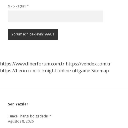
9 - 5 kaçtır?
*
https://www.fiberforum.com.tr
https://vendex.com.tr
https://beon.com.tr
knight online
nttgame
Sitemap
Sidebar
Son Yazılar
Tunceli hangi bölgededir ?
Ağustos 8, 2026