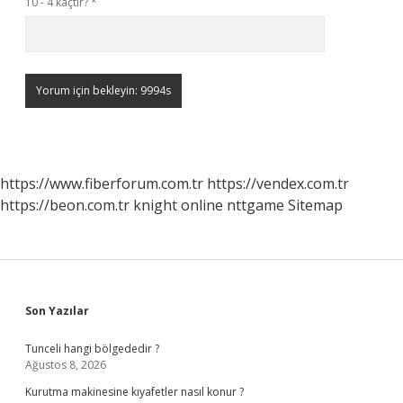
10 - 4 kaçtır?
*
https://www.fiberforum.com.tr
https://vendex.com.tr
https://beon.com.tr
knight online
nttgame
Sitemap
Sidebar
Son Yazılar
Tunceli hangi bölgededir ?
Ağustos 8, 2026
Kurutma makinesine kıyafetler nasıl konur ?