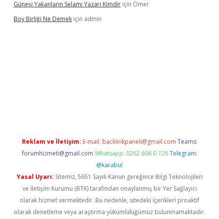
Güneşi Yakanların Selamı Yazarı Kimdir
için
Ömer
Boy Birliği Ne Demek
için
admin
ttps://betexpergir.net/
Reklam ve İletişim:
E-mail:
backlinkpaneli@gmail.com
Teams:
forumhizmeti@gmail.com
Whatsapp: 0262 606 0 726
Telegram:
@karabul
Yasal Uyarı:
Sitemiz, 5651 Sayılı Kanun gereğince Bilgi Teknolojileri
ve İletişim Kurumu (BTK) tarafından onaylanmış bir Yer Sağlayıcı
olarak hizmet vermektedir. Bu nedenle, sitedeki içerikleri proaktif
olarak denetleme veya araştırma yükümlülüğümüz bulunmamaktadır.