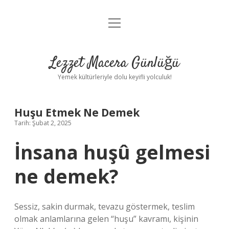
menüyü
Anasayfa
aç
Gizlilik Politikası
Lezzet Macera Günlüğü
Yasal Uyarı
Yemek kültürleriyle dolu keyifli yolculuk!
Hakkımızda
Huşu Etmek Ne Demek
Tarih: Şubat 2, 2025
İnsana huşû gelmesi
ne demek?
Sessiz, sakin durmak, tevazu göstermek, teslim
olmak anlamlarına gelen “huşu” kavramı, kişinin