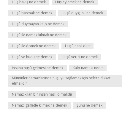
Huş bakış ne demek
Huş eylemek ne demek
Huşû basmak ne demek
Huşû duygusu ne demek
Huşû duymayan kalp ne demek
Huşû ile namaz kılmak ne demek
Huşû ile öpmek ne demek
Huşû nasıl olur
Huşû ve hudu ne demek
Huşû verici ne demek
İnsana huşû gelmesi ne demek
Kalp namazı nedir
Müminler namazlarında huşuyu sağlamak için nelere dikkat
etmelidir
Namaz kılan bir insan nasıl olmalıdır
Namazı gafletle kılmak ne demek
Şuhu ne demek