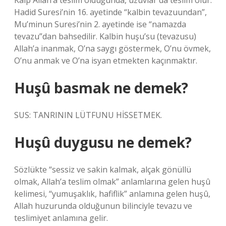
Kalp Allah’a teslim olduğunda, uzuvlar da teslim olur.
Hadid Suresi’nin 16. ayetinde “kalbin tevazuundan”,
Mu’minun Suresi’nin 2. ayetinde ise “namazda
tevazu”dan bahsedilir. Kalbin huşu’su (tevazusu)
Allah’a inanmak, O’na saygı göstermek, O’nu övmek,
O’nu anmak ve O’na isyan etmekten kaçınmaktır.
Huşû basmak ne demek?
SUS: TANRININ LÜTFUNU HİSSETMEK.
Huşû duygusu ne demek?
Sözlükte “sessiz ve sakin kalmak, alçak gönüllü
olmak, Allah’a teslim olmak” anlamlarına gelen huşû
kelimesi, “yumuşaklık, hafiflik” anlamına gelen huşû,
Allah huzurunda olduğunun bilinciyle tevazu ve
teslimiyet anlamına gelir.