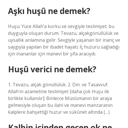
Aşkı huşû ne demek?
Huşu: Yüce Allah’a korku ve sevgiyle teslimiyet; bu
duyguyla oluşan durum. Tevazu, alçakgönüllülük ve
uysallık anlamına gelir. Sevgiyle yaşanan bir inanç ve
saygıyla yapılan bir ibadet hayatı; İç huzuru sağladığı
için inananlar için manevi bir şifa aracıydı.
Huşû verici ne demek?
1. Tevazu, alçak gönüllülük. 2. Din. ve Tasavvuf.
Allah’ın azametine teslimiyet [daha çok Huşu ile
birlikte kullanılır]: Binlerce Müslümanın bir araya
gelmesiyle oluşan bu ilahi ve manevi manzaranın
kalplere bahşettiği huzur ve sükûnet altında (…)
Kalbin içinden geçen ok ne