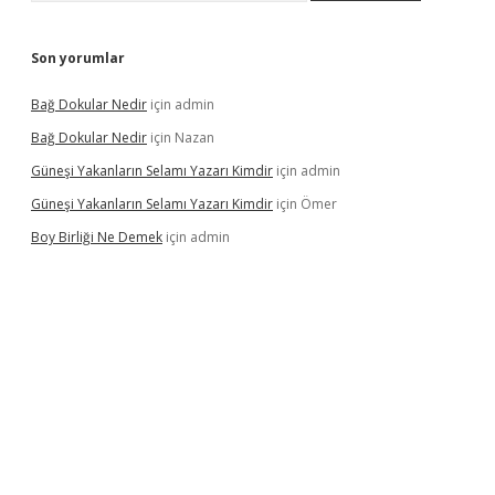
Son yorumlar
Bağ Dokular Nedir
için
admin
Bağ Dokular Nedir
için
Nazan
Güneşi Yakanların Selamı Yazarı Kimdir
için
admin
Güneşi Yakanların Selamı Yazarı Kimdir
için
Ömer
Boy Birliği Ne Demek
için
admin
yeni giriş
betexper güncel giriş
https://betexpergir.net/