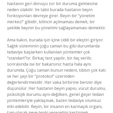
hastanın geri dönüşü zor bir duruma gelmesine
neden olabilir. Ve tabii burada hastanın beyin
fonksiyonları devreye girer. Beyin bir “yönetim
merkezi” gibidir, bilincin açılmaması demek, bir
şekilde beynin bu yönetimi sağlayamaması demektir.
Ama bakın, burada işin içine ciddi bir eleştiri giriyor.
Sağlık sisteminin çoğu zaman bu gibi durumlarda
tedaviye başlarken kullanılan yöntemler çok
“standart”tır. Birkaç test yapılır, bir ilaç verilir,
sonrasında ise bir bakarsınız hasta hala aynı
durumda. Çoğu zaman bunun nedeni, tıbbın çok katı
ve her şeyi bir “protokol” üzerinden
değerlendirmesidir. Her vaka birbirine benzer diye
düşünülür. Her hastanın beyin yapısı, vücut durumu,
psikolojik durumu aynı değilken, genel geçer tedavi
yöntemleriyle yaklaşmak, bazen tedaviye olumsuz
etki edebilir. Beyin, bir insanın en karmaşık organı,
tam olarak neye tepki vereceğini kestirmek