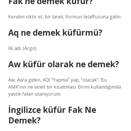
Fak ne demek küfür?
Kendini siktir et, bir lanet, formun telaffuzuna gidin.
Aq ne demek küfürmü?
İlk adı. (Argo)
Aw küfür olarak ne demek?
Aw, Aw’a giden, AQ! “Yapma” yap, “olacak”. Bu
AMK’nın ne lanet bir kısaltması. Birini kullandığımda
yastık falan utanıyorum.
İngilizce küfür Fak Ne
Demek?