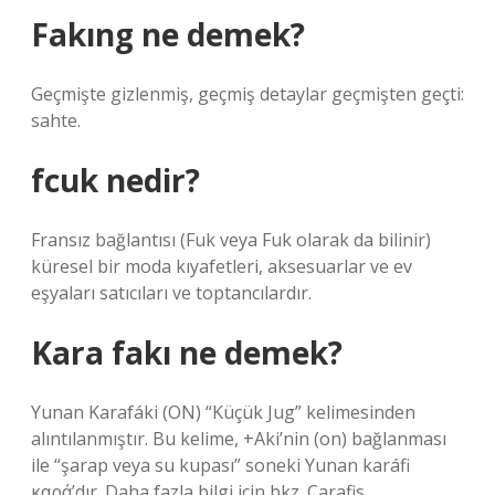
Fakıng ne demek?
Geçmişte gizlenmiş, geçmiş detaylar geçmişten geçti:
sahte.
fcuk nedir?
Fransız bağlantısı (Fuk veya Fuk olarak da bilinir)
küresel bir moda kıyafetleri, aksesuarlar ve ev
eşyaları satıcıları ve toptancılardır.
Kara fakı ne demek?
Yunan Karafáki (ON) “Küçük Jug” kelimesinden
alıntılanmıştır. Bu kelime, +Aki’nin (on) bağlanması
ile “şarap veya su kupası” soneki Yunan karáfi
καρά’dır. Daha fazla bilgi için bkz. Carafis.