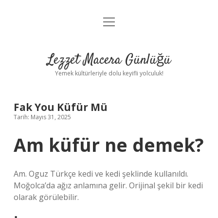
menüyü
Anasayfa
aç
Gizlilik Politikası
Lezzet Macera Günlüğü
Yasal Uyarı
Yemek kültürleriyle dolu keyifli yolculuk!
Hakkımızda
Fak You Küfür Mü
Tarih: Mayıs 31, 2025
Am küfür ne demek?
Am. Oguz Türkçe kedi ve kedi şeklinde kullanıldı.
Moğolca’da ağız anlamına gelir. Orijinal şekil bir kedi
olarak görülebilir.