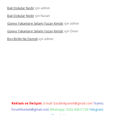
Bağ Dokular Nedir
için
admin
Bağ Dokular Nedir
için
Nazan
Güneşi Yakanların Selamı Yazarı Kimdir
için
admin
Güneşi Yakanların Selamı Yazarı Kimdir
için
Ömer
Boy Birliği Ne Demek
için
admin
ttps://betexpergir.net/
Reklam ve İletişim:
E-mail:
backlinkpaneli@gmail.com
Teams:
forumhizmeti@gmail.com
Whatsapp: 0262 606 0 726
Telegram: