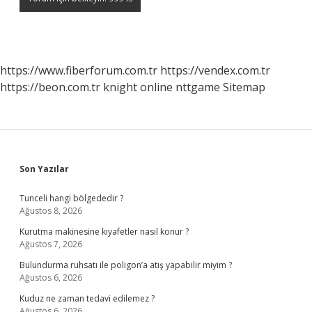
https://www.fiberforum.com.tr
https://vendex.com.tr
https://beon.com.tr
knight online
nttgame
Sitemap
Sidebar
Son Yazılar
Tunceli hangi bölgededir ?
Ağustos 8, 2026
Kurutma makinesine kıyafetler nasıl konur ?
Ağustos 7, 2026
Bulundurma ruhsatı ile poligon’a atış yapabilir miyim ?
Ağustos 6, 2026
Kuduz ne zaman tedavi edilemez ?
Ağustos 6, 2026