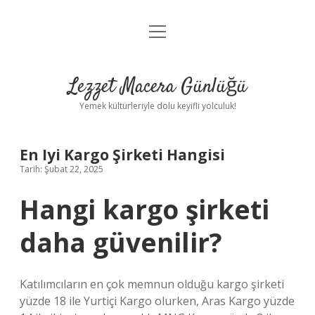
menüyü
Anasayfa
aç
Gizlilik Politikası
Lezzet Macera Günlüğü
Yasal Uyarı
Yemek kültürleriyle dolu keyifli yolculuk!
Hakkımızda
En Iyi Kargo Şirketi Hangisi
Tarih: Şubat 22, 2025
Hangi kargo şirketi
daha güvenilir?
Katılımcıların en çok memnun olduğu kargo şirketi
yüzde 18 ile Yurtiçi Kargo olurken, Aras Kargo yüzde