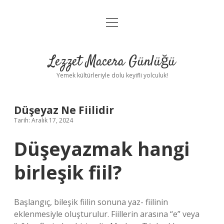
menüyü
Anasayfa
aç
Gizlilik Politikası
Lezzet Macera Günlüğü
Yasal Uyarı
Yemek kültürleriyle dolu keyifli yolculuk!
Hakkımızda
Düşeyaz Ne Fiilidir
Tarih: Aralık 17, 2024
Düşeyazmak hangi
birleşik fiil?
Başlangıç, bileşik fiilin sonuna yaz- fiilinin
eklenmesiyle oluşturulur. Fiillerin arasına “e” veya