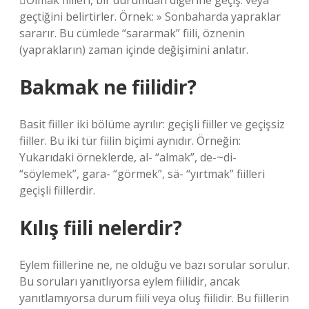
Olmak fiilleri, bir durumdan diğerine geçiş. veya
geçtiğini belirtirler. Örnek: » Sonbaharda yapraklar
sararır. Bu cümlede “sararmak” fiili, öznenin
(yaprakların) zaman içinde değişimini anlatır.
Bakmak ne fiilidir?
Basit fiiller iki bölüme ayrılır: geçişli fiiller ve geçişsiz
fiiller. Bu iki tür fiilin biçimi aynıdır. Örneğin:
Yukarıdaki örneklerde, al- “almak”, de-~di-
“söylemek”, gara- “görmek”, sä- “yırtmak” fiilleri
geçişli fiillerdir.
Kılış fiili nelerdir?
Eylem fiillerine ne, ne olduğu ve bazı sorular sorulur.
Bu soruları yanıtlıyorsa eylem fiilidir, ancak
yanıtlamıyorsa durum fiili veya oluş fiilidir. Bu fiillerin