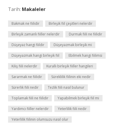
Tarih:
Makaleler
Bakmak ne fiilidir
Birleşik fiil çeşitleri nelerdir
Birleşik zamanlı fiiller nelerdir
Durmak fiili ne fiilidir
Düşeyaz hangi fiildir
Düşeyazmak birleşik mi
Düşeyazmak hangi birleşik fiil
Ebilmek hangi fiilimsi
Kılış fiili nelerdir
Kurallı birleşik fiiller hangileri
Sararmak ne fiilidir
Süreklilik fiilinin eki nedir
Sürerlik fiili nedir
Tezlik fiili nasıl bulunur
Toplamak fiili ne fiilidir
Yapabilmek birleşik fiil mi
Yardımcı fiiller nelerdir
Yeterlilik fiili nedir
Yeterlilik fiilinin olumsuzu nasıl olur