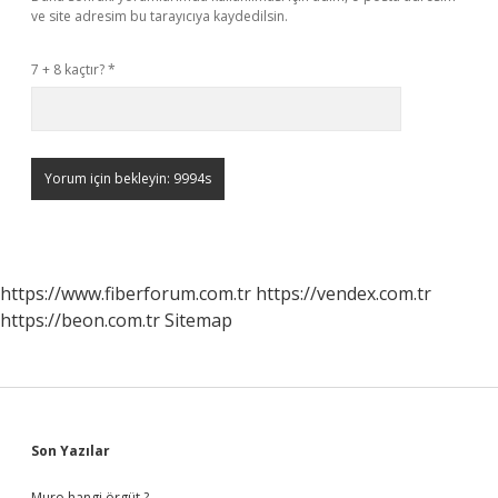
ve site adresim bu tarayıcıya kaydedilsin.
7 + 8 kaçtır?
*
https://www.fiberforum.com.tr
https://vendex.com.tr
https://beon.com.tr
Sitemap
Sidebar
Son Yazılar
Muro hangi örgüt ?