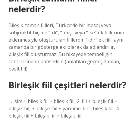
nelerdir?
Bileşik zaman fiilleri, Türkçe’de bir mesaj veya
subjonktif biçime “-di”, “-miş” veya “-se” ek fiillerinin
eklenmesiyle oluşturulan fiillerdir. “-dir” ek fiili, aynı
zamanda bir gösterge eki olarak da adlandırılır,
bileşik fiil oluşturmaz: Bu hikayede tembelliğin
zararlarından bahsedilir. (anlatılan geçmiş zaman,
basit fiil)
Birleşik fiil çeşitleri nelerdir?
1. isim + bileşik fiil = bileşik fiil, 2. fiil + bileşik fiil =
bileşik fiil, 3. bileşik fiil + yardımcı fiil = bileşik fiil, 4.
bileşik fiil + bileşik fiil = bileşik fiil.