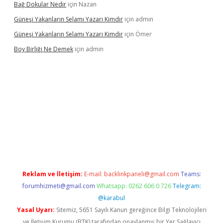
Bağ Dokular Nedir
için
Nazan
Güneşi Yakanların Selamı Yazarı Kimdir
için
admin
Güneşi Yakanların Selamı Yazarı Kimdir
için
Ömer
Boy Birliği Ne Demek
için
admin
https://betexpergir.net/
Reklam ve İletişim:
E-mail:
backlinkpaneli@gmail.com
Teams:
forumhizmeti@gmail.com
Whatsapp: 0262 606 0 726
Telegram:
@karabul
Yasal Uyarı:
Sitemiz, 5651 Sayılı Kanun gereğince Bilgi Teknolojileri
ve İletişim Kurumu (BTK) tarafından onaylanmış bir Yer Sağlayıcı