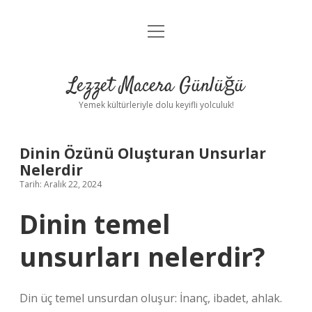
menüyü
Anasayfa
aç
Gizlilik Politikası
Lezzet Macera Günlüğü
Yasal Uyarı
Yemek kültürleriyle dolu keyifli yolculuk!
Hakkımızda
Dinin Özünü Oluşturan Unsurlar
Nelerdir
Tarih: Aralık 22, 2024
Dinin temel
unsurları nelerdir?
Din üç temel unsurdan oluşur: İnanç, ibadet, ahlak.