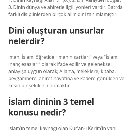
1. Dinin kaynağı Allah’tır (cc), 2. Din vahiyden doğar,
3. Dinin dünya ve ahiretle ilgili yönleri vardır. Batı’da
farklı disiplinlerden birçok alim dini tanımlamıştır.
Dini oluşturan unsurlar
nelerdir?
İman, İslami öğretide “imanın şartları” veya “İslami
inanç esasları” olarak ifade edilir ve geleneksel
anlayışa uygun olarak; Allah’a, meleklere, kitaba,
peygambere, ahiret hayatına ve kadere gönülden ve
kesin bir şekilde inanmaktır.
İslam dininin 3 temel
konusu nedir?
İslam’ın temel kaynağı olan Kur’an-ı Kerim’in yanı