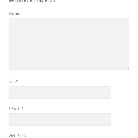
ile işaretlenmişlerdir
Yorum
İsim*
E-Posta*
Web Sitesi