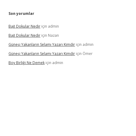
Son yorumlar
Bağ Dokular Nedir
için
admin
Bağ Dokular Nedir
için
Nazan
Güneşi Yakanların Selamı Yazarı Kimdir
için
admin
Güneşi Yakanların Selamı Yazarı Kimdir
için
Ömer
Boy Birliği Ne Demek
için
admin
giriş
https://betexpergir.net/