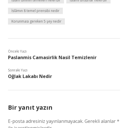
İslam dininin temelleri nelerdir
İslami unsurlar nelerdir
İslâmın 8 temel prensibi nedir
Korunması gereken 5 şey nedir
Önceki Yazı
Paslanmis Camasirlik Nasil Temizlenir
Sonraki Yazı
Oğlak Lakabı Nedir
Bir yanıt yazın
E-posta adresiniz yayınlanmayacak.
Gerekli alanlar
*