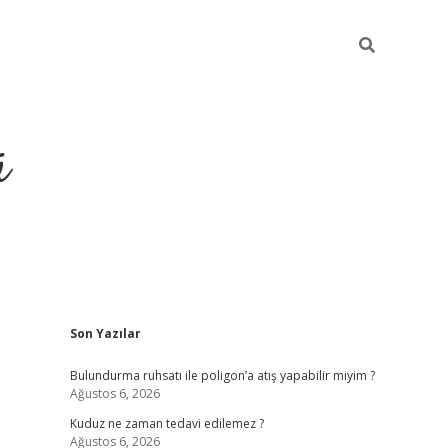
ü
Sidebar
Son Yazılar
ilbet yeni giriş
betexper güncel giriş
https:
Bulundurma ruhsatı ile poligon’a atış yapabilir miyim ?
Ağustos 6, 2026
Kuduz ne zaman tedavi edilemez ?
Ağustos 6, 2026