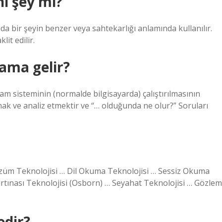
ı şey mi?
 bir şeyin benzer veya sahtekarlığı anlamında kullanılır.
it edilir.
ama gelir?
am sisteminin (normalde bilgisayarda) çalıştırılmasının
mak ve analiz etmektir ve “… olduğunda ne olur?” Soruları
züm Teknolojisi … Dil Okuma Teknolojisi … Sessiz Okuma
ırtınası Teknolojisi (Osborn) … Seyahat Teknolojisi … Gözlem
edir?