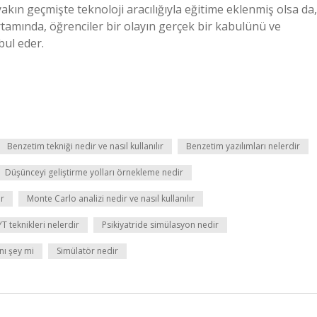
ın geçmişte teknoloji aracılığıyla eğitime eklenmiş olsa da,
rtamında, öğrenciler bir olayın gerçek bir kabulünü ve
bul eder.
Benzetim tekniği nedir ve nasıl kullanılır
Benzetim yazılımları nelerdir
Düşünceyi geliştirme yolları örnekleme nedir
ir
Monte Carlo analizi nedir ve nasıl kullanılır
T teknikleri nelerdir
Psikiyatride simülasyon nedir
nı şey mi
Simülatör nedir