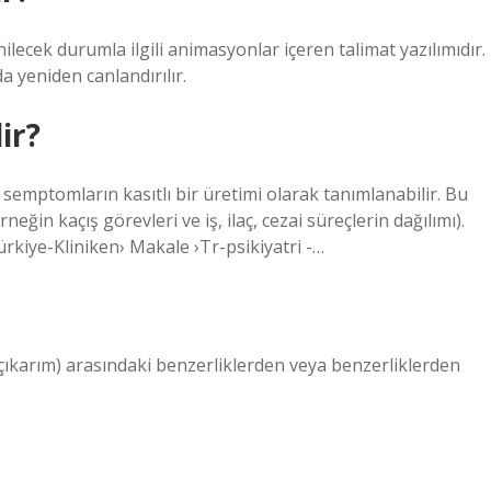
lecek durumla ilgili animasyonlar içeren talimat yazılımıdır.
da yeniden canlandırılır.
ir?
k semptomların kasıtlı bir üretimi olarak tanımlanabilir. Bu
eğin kaçış görevleri ve iş, ilaç, cezai süreçlerin dağılımı).
ürkiye-Kliniken› Makale ›Tr-psikiyatri -…
 (çıkarım) arasındaki benzerliklerden veya benzerliklerden