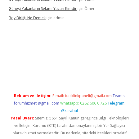
Güneşi Yakanların Selamı Yazarı Kimdir
için
Ömer
Boy Birliği Ne Demek
için
admin
 giriş
https://betexpergir.net/
Reklam ve İletişim:
E-mail:
backlinkpaneli@gmail.com
Teams:
forumhizmeti@gmail.com
Whatsapp: 0262 606 0 726
Telegram:
@karabul
Yasal Uyarı:
Sitemiz, 5651 Sayılı Kanun gereğince Bilgi Teknolojileri
ve İletişim Kurumu (BTK) tarafından onaylanmış bir Yer Sağlayıcı
olarak hizmet vermektedir. Bu nedenle, sitedeki içerikleri proaktif