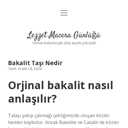
menüyü
Anasayfa
aç
Gizlilik Politikası
Lezzet Macera Günlüğü
Yasal Uyarı
Yemek kültürleriyle dolu keyifli yolculuk!
Hakkımızda
Bakalit Taşı Nedir
Tarih: Aralık 18, 2024
Orjinal bakalit nasıl
anlaşılır?
Talaşı yakıp çakmağı çektiğimizde oluşan közler
hemen kaybolur. Ancak Bakelite ve Catalin ile közler