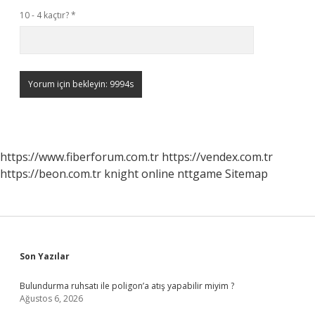
10 - 4 kaçtır?
*
https://www.fiberforum.com.tr
https://vendex.com.tr
https://beon.com.tr
knight online
nttgame
Sitemap
Sidebar
Son Yazılar
Bulundurma ruhsatı ile poligon’a atış yapabilir miyim ?
Ağustos 6, 2026