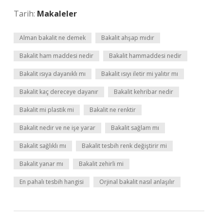
Tarih:
Makaleler
Alman bakalit ne demek
Bakalit ahşap mıdır
Bakalit ham maddesi nedir
Bakalit hammaddesi nedir
Bakalit ısıya dayanıklı mı
Bakalit ısıyı iletir mi yalıtır mı
Bakalit kaç dereceye dayanır
Bakalit kehribar nedir
Bakalit mi plastik mi
Bakalit ne renktir
Bakalit nedir ve ne işe yarar
Bakalit sağlam mı
Bakalit sağlıklı mı
Bakalit tesbih renk değiştirir mi
Bakalit yanar mı
Bakalit zehirli mi
En pahalı tesbih hangisi
Orjinal bakalit nasıl anlaşılır