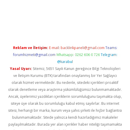
ş
https://betexpergir.net/
Reklam ve İletişim:
E-mail:
backlinkpaneli@gmail.com
Teams:
forumhizmeti@gmail.com
Whatsapp: 0262 606 0 726
Telegram:
@karabul
Yasal Uyarı:
Sitemiz, 5651 Sayılı Kanun gereğince Bilgi Teknolojileri
ve İletişim Kurumu (BTK) tarafından onaylanmış bir Yer Sağlayıcı
olarak hizmet vermektedir. Bu nedenle, sitedeki içerikleri proaktif
olarak denetleme veya araştırma yükümlülüğümüz bulunmamaktadır.
Ancak, üyelerimiz yazdıkları içeriklerin sorumluluğunu taşımakta olup,
siteye üye olarak bu sorumluluğu kabul etmiş sayılırlar. Bu internet
sitesi, herhangi bir marka, kurum veya şahıs şirketi ile hiçbir bağlantısı
bulunmamaktadır. Sitede yalnızca kendi hazırladığımız makaleler
paylaşılmaktadır. Burada yer alan içerikler haber niteliği taşımamakta