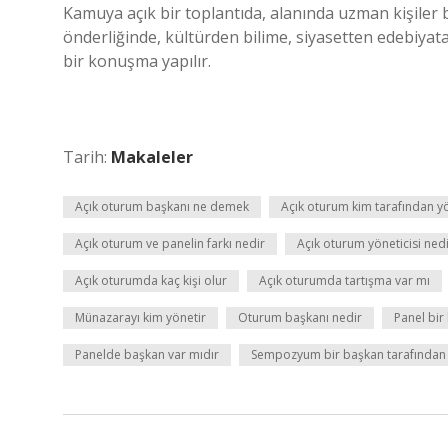
Kamuya açık bir toplantıda, alanında uzman kişiler 
önderliğinde, kültürden bilime, siyasetten edebiyata
bir konuşma yapılır.
Tarih:
Makaleler
Açık oturum başkanı ne demek
Açık oturum kim tarafından yö
Açık oturum ve panelin farkı nedir
Açık oturum yöneticisi ned
Açık oturumda kaç kişi olur
Açık oturumda tartışma var mı
Münazarayı kim yönetir
Oturum başkanı nedir
Panel bir
Panelde başkan var mıdır
Sempozyum bir başkan tarafından y