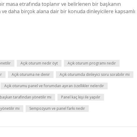
bir masa etrafında toplanır ve belirlenen bir başkanın
 ve daha birçok alana dair bir konuda dinleyicilere kapsamlı
netilir
Açık oturum nedir öyt
Açık oturum programı nedir
ir
Açık oturuma ne denir
Açık oturumda dinleyici soru sorabilir mi
Açık oturumu panel ve forumdan ayıran özellikler nelerdir
 başkan tarafından yönetilir mi
Panel kaç kişi ile yapılır
önetilir mi
Sempozyum ve panel farkı nedir