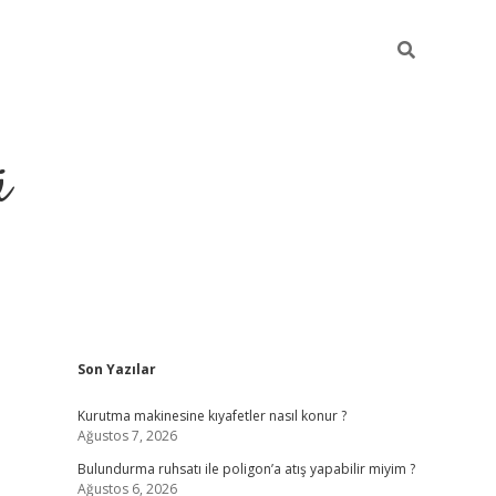
ü
Sidebar
Son Yazılar
ilbet yeni giriş
betexper güncel giriş
https
Kurutma makinesine kıyafetler nasıl konur ?
Ağustos 7, 2026
Bulundurma ruhsatı ile poligon’a atış yapabilir miyim ?
Ağustos 6, 2026