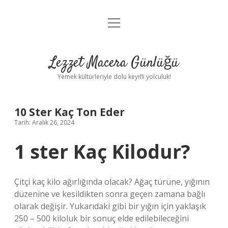
menüyü
Anasayfa
aç
Gizlilik Politikası
Lezzet Macera Günlüğü
Yasal Uyarı
Yemek kültürleriyle dolu keyifli yolculuk!
Hakkımızda
10 Ster Kaç Ton Eder
Tarih: Aralık 26, 2024
1 ster Kaç Kilodur?
Çitçi kaç kilo ağırlığında olacak? Ağaç türüne, yığının
düzenine ve kesildikten sonra geçen zamana bağlı
olarak değişir. Yukarıdaki gibi bir yığın için yaklaşık
250 – 500 kiloluk bir sonuç elde edilebileceğini