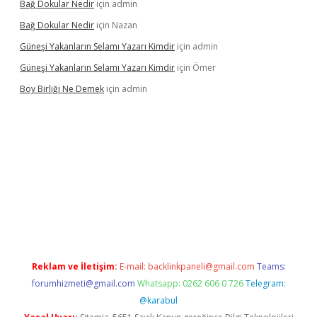
Bağ Dokular Nedir
için
admin
Bağ Dokular Nedir
için
Nazan
Güneşi Yakanların Selamı Yazarı Kimdir
için
admin
Güneşi Yakanların Selamı Yazarı Kimdir
için
Ömer
Boy Birliği Ne Demek
için
admin
https://betexpergir.net/
Reklam ve İletişim:
E-mail:
backlinkpaneli@gmail.com
Teams:
forumhizmeti@gmail.com
Whatsapp: 0262 606 0 726
Telegram:
@karabul