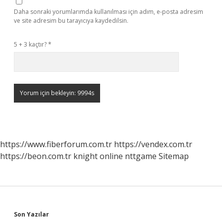
Daha sonraki yorumlarımda kullanılması için adım, e-posta adresim
ve site adresim bu tarayıcıya kaydedilsin.
5 + 3 kaçtır?
*
https://www.fiberforum.com.tr
https://vendex.com.tr
https://beon.com.tr
knight online
nttgame
Sitemap
Sidebar
Son Yazılar