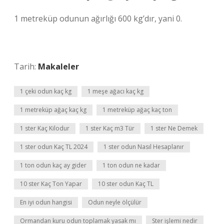
1 metreküp odunun ağırlığı 600 kg’dır, yani 0.
Tarih:
Makaleler
1 çeki odun kaç kg
1 meşe ağacı kaç kg
1 metreküp ağaç kaç kg
1 metreküp ağaç kaç ton
1 ster Kaç Kilodur
1 ster Kaç m3 Tür
1 ster Ne Demek
1 ster odun Kaç TL 2024
1 ster odun Nasıl Hesaplanır
1 ton odun kaç ay gider
1 ton odun ne kadar
10 ster Kaç Ton Yapar
10 ster odun Kaç TL
En iyi odun hangisi
Odun neyle ölçülür
Ormandan kuru odun toplamak yasak mı
Ster işlemi nedir