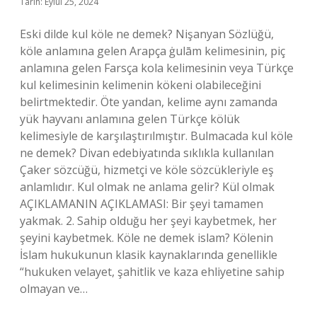
Tarih: Eylül 25, 2024
Eski dilde kul köle ne demek? Nişanyan Sözlüğü,
köle anlamına gelen Arapça ġulām kelimesinin, piç
anlamına gelen Farsça kola kelimesinin veya Türkçe
kul kelimesinin kelimenin kökeni olabileceğini
belirtmektedir. Öte yandan, kelime aynı zamanda
yük hayvanı anlamına gelen Türkçe kölük
kelimesiyle de karşılaştırılmıştır. Bulmacada kul köle
ne demek? Divan edebiyatında sıklıkla kullanılan
Çaker sözcüğü, hizmetçi ve köle sözcükleriyle eş
anlamlıdır. Kul olmak ne anlama gelir? Kül olmak
AÇIKLAMANIN AÇIKLAMASI: Bir şeyi tamamen
yakmak. 2. Sahip olduğu her şeyi kaybetmek, her
şeyini kaybetmek. Köle ne demek islam? Kölenin
İslam hukukunun klasik kaynaklarında genellikle
“hukuken velayet, şahitlik ve kaza ehliyetine sahip
olmayan ve…