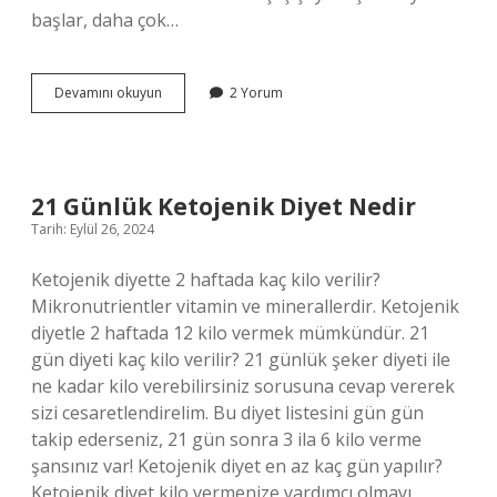
başlar, daha çok…
Çilingir
Devamını okuyun
2 Yorum
Sofrası
Ne
Demek
Tdk
21 Günlük Ketojenik Diyet Nedir
Tarih: Eylül 26, 2024
Ketojenik diyette 2 haftada kaç kilo verilir?
Mikronutrientler vitamin ve minerallerdir. Ketojenik
diyetle 2 haftada 12 kilo vermek mümkündür. 21
gün diyeti kaç kilo verilir? 21 günlük şeker diyeti ile
ne kadar kilo verebilirsiniz sorusuna cevap vererek
sizi cesaretlendirelim. Bu diyet listesini gün gün
takip ederseniz, 21 gün sonra 3 ila 6 kilo verme
şansınız var! Ketojenik diyet en az kaç gün yapılır?
Ketojenik diyet kilo vermenize yardımcı olmayı