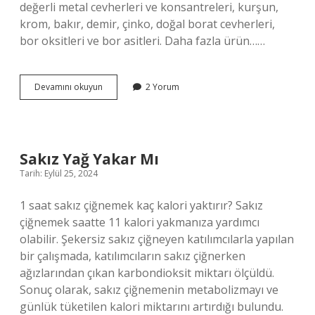
değerli metal cevherleri ve konsantreleri, kurşun,
krom, bakır, demir, çinko, doğal borat cevherleri,
bor oksitleri ve bor asitleri. Daha fazla ürün……
Çin
Devamını okuyun
2 Yorum
Türkiyeden
Ne
Alıyor
Sakız Yağ Yakar Mı
Tarih: Eylül 25, 2024
1 saat sakız çiğnemek kaç kalori yaktırır? Sakız
çiğnemek saatte 11 kalori yakmanıza yardımcı
olabilir. Şekersiz sakız çiğneyen katılımcılarla yapılan
bir çalışmada, katılımcıların sakız çiğnerken
ağızlarından çıkan karbondioksit miktarı ölçüldü.
Sonuç olarak, sakız çiğnemenin metabolizmayı ve
günlük tüketilen kalori miktarını artırdığı bulundu.