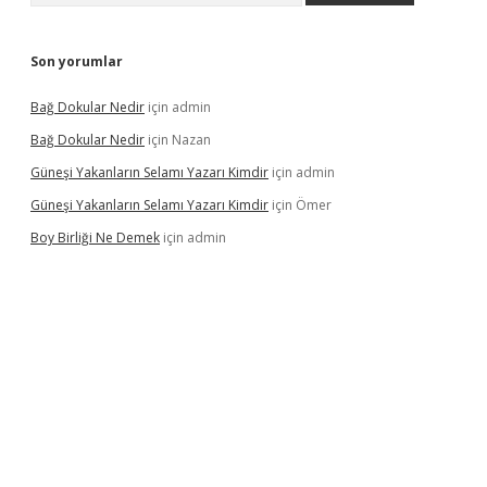
Son yorumlar
Bağ Dokular Nedir
için
admin
Bağ Dokular Nedir
için
Nazan
Güneşi Yakanların Selamı Yazarı Kimdir
için
admin
Güneşi Yakanların Selamı Yazarı Kimdir
için
Ömer
Boy Birliği Ne Demek
için
admin
tps://betexpergir.net/