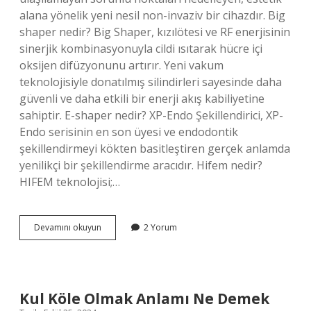
alana yönelik yeni nesil non-invaziv bir cihazdır. Big
shaper nedir? Big Shaper, kızılötesi ve RF enerjisinin
sinerjik kombinasyonuyla cildi ısıtarak hücre içi
oksijen difüzyonunu artırır. Yeni vakum
teknolojisiyle donatılmış silindirleri sayesinde daha
güvenli ve daha etkili bir enerji akış kabiliyetine
sahiptir. E-shaper nedir? XP-Endo Şekillendirici, XP-
Endo serisinin en son üyesi ve endodontik
şekillendirmeyi kökten basitleştiren gerçek anlamda
yenilikçi bir şekillendirme aracıdır. Hifem nedir?
HIFEM teknolojisi;…
Bigfit
Devamını okuyun
2 Yorum
Nedir
Kul Köle Olmak Anlamı Ne Demek