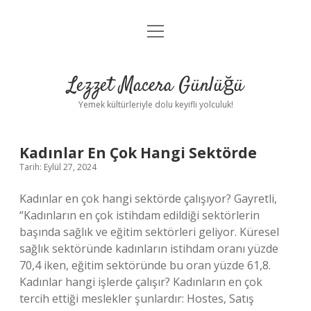
menüyü
Anasayfa
aç
Gizlilik Politikası
Lezzet Macera Günlüğü
Yasal Uyarı
Yemek kültürleriyle dolu keyifli yolculuk!
Hakkımızda
Lezzet
Kadınlar En Çok Hangi Sektörde
Tarih: Eylül 27, 2024
Macera
Kadınlar en çok hangi sektörde çalışıyor? Gayretli,
Günlüğü
“Kadınların en çok istihdam edildiği sektörlerin
başında sağlık ve eğitim sektörleri geliyor. Küresel
Yazılar
sağlık sektöründe kadınların istihdam oranı yüzde
70,4 iken, eğitim sektöründe bu oran yüzde 61,8.
Kadınlar hangi işlerde çalışır? Kadınların en çok
tercih ettiği meslekler şunlardır: Hostes, Satış