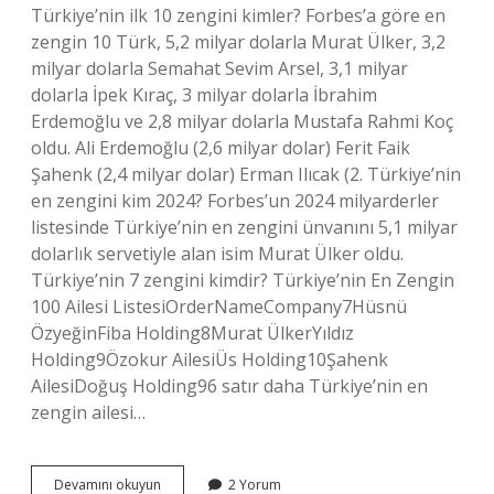
Türkiye’nin ilk 10 zengini kimler? Forbes’a göre en
zengin 10 Türk, 5,2 milyar dolarla Murat Ülker, 3,2
milyar dolarla Semahat Sevim Arsel, 3,1 milyar
dolarla İpek Kıraç, 3 milyar dolarla İbrahim
Erdemoğlu ve 2,8 milyar dolarla Mustafa Rahmi Koç
oldu. Ali Erdemoğlu (2,6 milyar dolar) Ferit Faik
Şahenk (2,4 milyar dolar) Erman Ilıcak (2. Türkiye’nin
en zengini kim 2024? Forbes’un 2024 milyarderler
listesinde Türkiye’nin en zengini ünvanını 5,1 milyar
dolarlık servetiyle alan isim Murat Ülker oldu.
Türkiye’nin 7 zengini kimdir? Türkiye’nin En Zengin
100 Ailesi ListesiOrderNameCompany7Hüsnü
ÖzyeğinFiba Holding8Murat ÜlkerYıldız
Holding9Özokur AilesiÜs Holding10Şahenk
AilesiDoğuş Holding96 satır daha Türkiye’nin en
zengin ailesi…
Ahmet
Devamını okuyun
2 Yorum