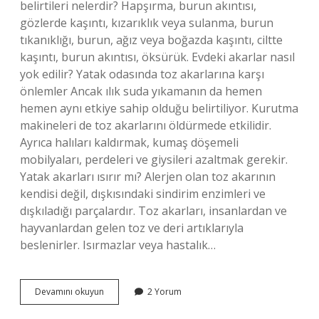
belirtileri nelerdir? Hapşırma, burun akıntısı,
gözlerde kaşıntı, kızarıklık veya sulanma, burun
tıkanıklığı, burun, ağız veya boğazda kaşıntı, ciltte
kaşıntı, burun akıntısı, öksürük. Evdeki akarlar nasıl
yok edilir? Yatak odasında toz akarlarına karşı
önlemler Ancak ılık suda yıkamanın da hemen
hemen aynı etkiye sahip olduğu belirtiliyor. Kurutma
makineleri de toz akarlarını öldürmede etkilidir.
Ayrıca halıları kaldırmak, kumaş döşemeli
mobilyaları, perdeleri ve giysileri azaltmak gerekir.
Yatak akarları ısırır mı? Alerjen olan toz akarının
kendisi değil, dışkısındaki sindirim enzimleri ve
dışkıladığı parçalardır. Toz akarları, insanlardan ve
hayvanlardan gelen toz ve deri artıklarıyla
beslenirler. Isırmazlar veya hastalık…
Akar
Devamını okuyun
2 Yorum
Nasıl
Bulaşır