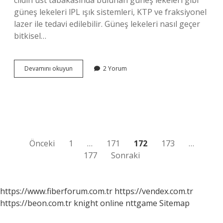
cildin üst tabakasında bulunan güneş lekeleri gibi
güneş lekeleri lPL ışık sistemleri, KTP ve fraksiyonel
lazer ile tedavi edilebilir. Güneş lekeleri nasıl geçer
bitkisel…
Suna
Devamını okuyun
2 Yorum
Dumankaya
Güneş
Lekeleri
Nasıl
Geçer
Yazı
Önceki
1
…
171
172
173
…
177
Sonraki
sayfalaması
https://www.fiberforum.com.tr
https://vendex.com.tr
https://beon.com.tr
knight online
nttgame
Sitemap