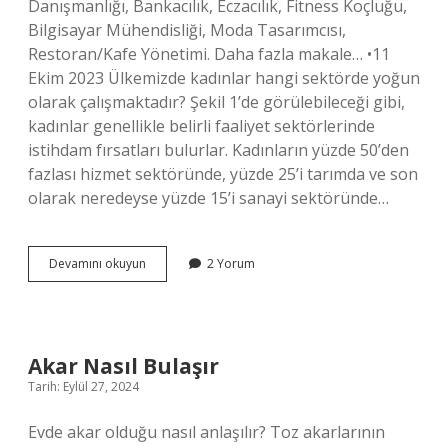
Danışmanlığı, Bankacılık, Eczacılık, Fitness Koçluğu,
Bilgisayar Mühendisliği, Moda Tasarımcısı,
Restoran/Kafe Yönetimi. Daha fazla makale… •11
Ekim 2023 Ülkemizde kadınlar hangi sektörde yoğun
olarak çalışmaktadır? Şekil 1’de görülebileceği gibi,
kadınlar genellikle belirli faaliyet sektörlerinde
istihdam fırsatları bulurlar. Kadınların yüzde 50’den
fazlası hizmet sektöründe, yüzde 25’i tarımda ve son
olarak neredeyse yüzde 15’i sanayi sektöründe…
Kadınlar
Devamını okuyun
2 Yorum
En
Çok
Hangi
Sektörde
Akar Nasıl Bulaşır
Tarih: Eylül 27, 2024
Evde akar olduğu nasıl anlaşılır? Toz akarlarının