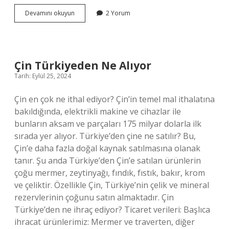
Kul
Devamını okuyun
2 Yorum
Köle
Olmak
Anlamı
Ne
Demek
Çin Türkiyeden Ne Alıyor
Tarih: Eylül 25, 2024
Çin en çok ne ithal ediyor? Çin’in temel mal ithalatına
bakıldığında, elektrikli makine ve cihazlar ile
bunların aksam ve parçaları 175 milyar dolarla ilk
sırada yer alıyor. Türkiye’den çine ne satılır? Bu,
Çin’e daha fazla doğal kaynak satılmasına olanak
tanır. Şu anda Türkiye’den Çin’e satılan ürünlerin
çoğu mermer, zeytinyağı, fındık, fıstık, bakır, krom
ve çeliktir. Özellikle Çin, Türkiye’nin çelik ve mineral
rezervlerinin çoğunu satın almaktadır. Çin
Türkiye’den ne ihraç ediyor? Ticaret verileri: Başlıca
ihracat ürünlerimiz: Mermer ve traverten, diğer