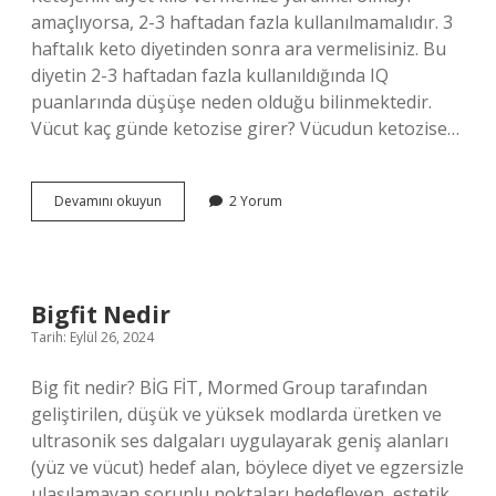
amaçlıyorsa, 2-3 haftadan fazla kullanılmamalıdır. 3
haftalık keto diyetinden sonra ara vermelisiniz. Bu
diyetin 2-3 haftadan fazla kullanıldığında IQ
puanlarında düşüşe neden olduğu bilinmektedir.
Vücut kaç günde ketozise girer? Vücudun ketozise…
21
Devamını okuyun
2 Yorum
Günlük
Ketojenik
Diyet
Nedir
Bigfit Nedir
Tarih: Eylül 26, 2024
Big fit nedir? BİG FİT, Mormed Group tarafından
geliştirilen, düşük ve yüksek modlarda üretken ve
ultrasonik ses dalgaları uygulayarak geniş alanları
(yüz ve vücut) hedef alan, böylece diyet ve egzersizle
ulaşılamayan sorunlu noktaları hedefleyen, estetik