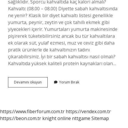
sağlıklıdır. Sporcu kahvaltıda kaç kalori almalı?
Kahvaltı: (08.00 – 08.00) Diyette sabah kahvaltısında
ne yenir? Klasik bir diyet kahvaltı listesi genellikle
yumurta, peynir, zeytin ve çok tahıllı ekmek gibi
yiyecekleri içerir. Yumurtaları yumurta makinesinde
pişirerek tüketebilirsiniz ancak bu tür kahvaltılara
ek olarak süt, yulaf ezmesi, muz ve ceviz gibi daha
pratik ürünlerle de kahvaltınızın tadını
çıkarabilirsiniz. İyi bir sabah kahvaltısı nasıl olmalı?
Kahvaltıda yüksek kaliteli protein kaynakları olan…
Kahvaltıda
Devamını okuyun
Yorum Bırak
600
Kalori
Çok
Mu
https://www.fiberforum.com.tr
https://vendex.com.tr
https://beon.com.tr
knight online
nttgame
Sitemap