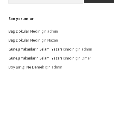
Son yorumlar
Bağ Dokular Nedir
için
admin
Bağ Dokular Nedir
için
Nazan
Güneşi Yakanların Selamı Yazarı Kimdir
için
admin
Güneşi Yakanların Selamı Yazarı Kimdir
için
Ömer
Boy Birliği Ne Demek
için
admin
ncel giriş
https://betexpergir.net/