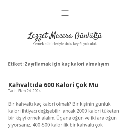
menüyü
Anasayfa
aç
Gizlilik Politikası
Lezzet Macera Günlüğü
Yasal Uyarı
Yemek kültürleriyle dolu keyifli yolculuk!
Hakkımızda
Etiket:
Zayıflamak için kaç kalori almalıyım
Kahvaltıda 600 Kalori Çok Mu
Tarih: Ekim 24, 2024
Bir kahvaltı kaç kalori olmalı? Bir kişinin günlük
kalori ihtiyacı değişebilir, ancak 2000 kalori tüketen
bir kişiyi örnek alalım. Üç ana öğün ve iki ara öğün
yiyorsanız, 400-500 kalorilik bir kahvaltı çok