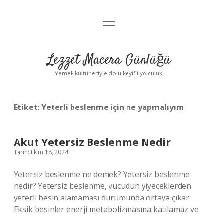
menüyü
Anasayfa
aç
Gizlilik Politikası
Lezzet Macera Günlüğü
Yasal Uyarı
Yemek kültürleriyle dolu keyifli yolculuk!
Hakkımızda
Etiket:
Yeterli beslenme için ne yapmalıyım
Akut Yetersiz Beslenme Nedir
Tarih: Ekim 18, 2024
Yetersiz beslenme ne demek? Yetersiz beslenme
nedir? Yetersiz beslenme, vücudun yiyeceklerden
yeterli besin alamaması durumunda ortaya çıkar.
Eksik besinler enerji metabolizmasına katılamaz ve