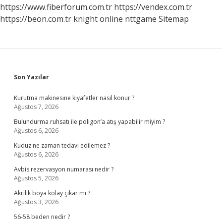
https://www.fiberforum.com.tr
https://vendex.com.tr
https://beon.com.tr
knight online
nttgame
Sitemap
Sidebar
Son Yazılar
Kurutma makinesine kıyafetler nasıl konur ?
Ağustos 7, 2026
Bulundurma ruhsatı ile poligon’a atış yapabilir miyim ?
Ağustos 6, 2026
Kuduz ne zaman tedavi edilemez ?
Ağustos 6, 2026
Avbis rezervasyon numarası nedir ?
Ağustos 5, 2026
Akrilik boya kolay çıkar mı ?
Ağustos 3, 2026
56-58 beden nedir ?