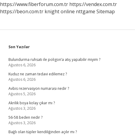
https://www.fiberforum.com.tr
https://vendex.com.tr
https://beon.com.tr
knight online
nttgame
Sitemap
Sidebar
Son Yazılar
Bulundurma ruhsatı ile poligon’a atış yapabilir miyim ?
Ağustos 6, 2026
Kuduz ne zaman tedavi edilemez ?
Ağustos 6, 2026
Avbis rezervasyon numarası nedir ?
Ağustos 5, 2026
Akrilik boya kolay çıkar mı ?
Ağustos 3, 2026
56-58 beden nedir ?
Ağustos 3, 2026
Bağlı olan tüpler kendiliğinden açılır mı ?