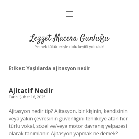
menüyü
Anasayfa
aç
Gizlilik Politikası
Lezzet Macera Günlüğü
Yasal Uyarı
Yemek kültürleriyle dolu keyifli yolculuk!
Hakkımızda
Etiket:
Yaşlılarda ajitasyon nedir
Ajitatif Nedir
Tarih: Şubat 16, 2025
Ajitasyon nedir tip? Ajitasyon, bir kişinin, kendisinin
veya yakın çevresinin güvenliğini tehlikeye atan her
türlü vokal, sözel ve/veya motor davranış yelpazesi
olarak tanımlanır. Ajitasyon yapmak ne demek?