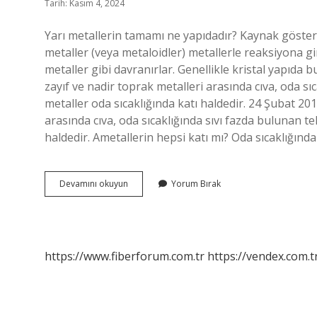
Tarih: Kasım 4, 2024
Yarı metallerin tamamı ne yapıdadır? Kaynak gösterilm
metaller (veya metaloidler) metallerle reaksiyona gi
metaller gibi davranırlar. Genellikle kristal yapıda b
zayıf ve nadir toprak metalleri arasında cıva, oda sı
metaller oda sıcaklığında katı haldedir. 24 Şubat 2018
arasında cıva, oda sıcaklığında sıvı fazda bulunan te
haldedir. Ametallerin hepsi katı mı? Oda sıcaklığında 
Yarı
Devamını okuyun
Yorum Bırak
Metallerin
Hepsi
Katı
Mı
https://www.fiberforum.com.tr
https://vendex.com.t