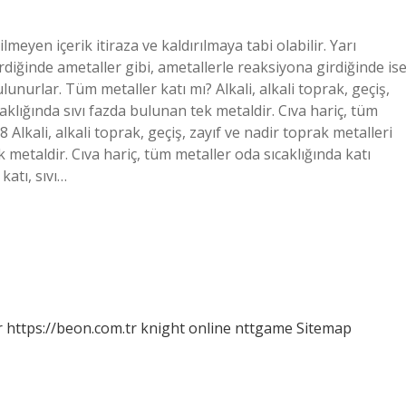
eyen içerik itiraza ve kaldırılmaya tabi olabilir. Yarı
rdiğinde ametaller gibi, ametallerle reaksiyona girdiğinde is
ulunurlar. Tüm metaller katı mı? Alkali, alkali toprak, geçiş,
caklığında sıvı fazda bulunan tek metaldir. Cıva hariç, tüm
 Alkali, alkali toprak, geçiş, zayıf ve nadir toprak metalleri
k metaldir. Cıva hariç, tüm metaller oda sıcaklığında katı
katı, sıvı…
r
https://beon.com.tr
knight online
nttgame
Sitemap