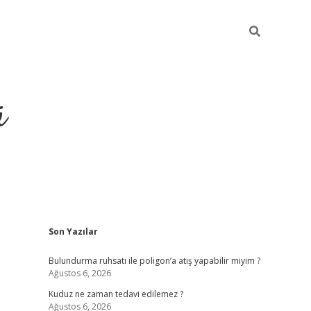
ü
Sidebar
Son Yazılar
ilbet yeni giriş
betexper güncel gi
Bulundurma ruhsatı ile poligon’a atış yapabilir miyim ?
Ağustos 6, 2026
Kuduz ne zaman tedavi edilemez ?
Ağustos 6, 2026