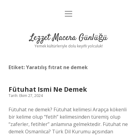
menüyü
Anasayfa
aç
Gizlilik Politikası
Lezzet Macera Günlüğü
Yasal Uyarı
Yemek kültürleriyle dolu keyifli yolculuk!
Hakkımızda
Etiket:
Yaratılış fıtrat ne demek
Fütuhat Ismi Ne Demek
Tarih: Ekim 27, 2024
Fütuhat ne demek? Fütuhat kelimesi Arapça kökenli
bir kelime olup “fetih” kelimesinden türemiş olup
“zaferler, fetihler” anlamına gelmektedir. Fütuhat ne
demek Osmanlıca? Türk Dil Kurumu açısından