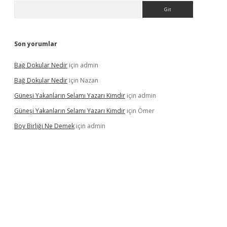
Arama
Son yorumlar
Bağ Dokular Nedir
için
admin
Bağ Dokular Nedir
için
Nazan
Güneşi Yakanların Selamı Yazarı Kimdir
için
admin
Güneşi Yakanların Selamı Yazarı Kimdir
için
Ömer
Boy Birliği Ne Demek
için
admin
er güncel giriş
https://betexpergir.net/