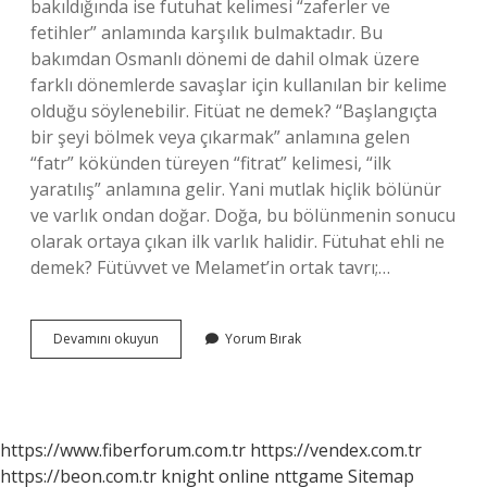
bakıldığında ise futuhat kelimesi “zaferler ve
fetihler” anlamında karşılık bulmaktadır. Bu
bakımdan Osmanlı dönemi de dahil olmak üzere
farklı dönemlerde savaşlar için kullanılan bir kelime
olduğu söylenebilir. Fitüat ne demek? “Başlangıçta
bir şeyi bölmek veya çıkarmak” anlamına gelen
“fatr” kökünden türeyen “fitrat” ​​kelimesi, “ilk
yaratılış” anlamına gelir. Yani mutlak hiçlik bölünür
ve varlık ondan doğar. Doğa, bu bölünmenin sonucu
olarak ortaya çıkan ilk varlık halidir. Fütuhat ehli ne
demek? Fütüvvet ve Melamet’in ortak tavrı;…
Fütuhat
Devamını okuyun
Yorum Bırak
Ismi
Ne
Demek
https://www.fiberforum.com.tr
https://vendex.com.tr
https://beon.com.tr
knight online
nttgame
Sitemap