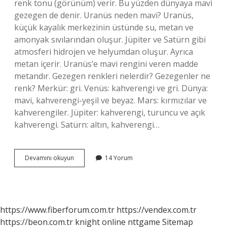
renk tonu (görünüm) verir. Bu yüzden dünyaya mavi
gezegen de denir. Uranüs neden mavi? Uranüs,
küçük kayalık merkezinin üstünde su, metan ve
amonyak sıvılarından oluşur. Jüpiter ve Satürn gibi
atmosferi hidrojen ve helyumdan oluşur. Ayrıca
metan içerir. Uranüs’e mavi rengini veren madde
metandır. Gezegen renkleri nelerdir? Gezegenler ne
renk? Merkür: gri. Venüs: kahverengi ve gri. Dünya:
mavi, kahverengi-yeşil ve beyaz. Mars: kırmızılar ve
kahverengiler. Jüpiter: kahverengi, turuncu ve açık
kahverengi. Satürn: altın, kahverengi…
Mavi
Devamını okuyun
14 Yorum
Gezegen
Hangisi
https://www.fiberforum.com.tr
https://vendex.com.tr
https://beon.com.tr
knight online
nttgame
Sitemap