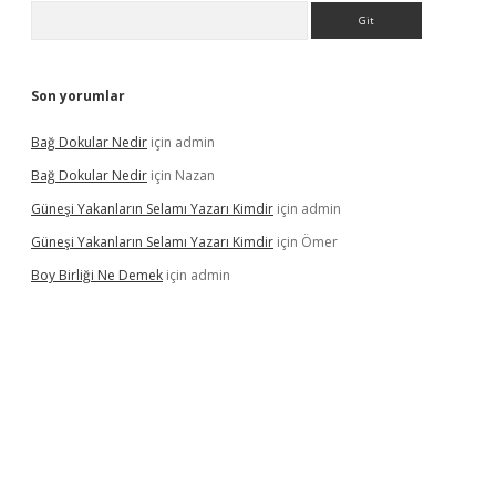
Arama
Son yorumlar
Bağ Dokular Nedir
için
admin
Bağ Dokular Nedir
için
Nazan
Güneşi Yakanların Selamı Yazarı Kimdir
için
admin
Güneşi Yakanların Selamı Yazarı Kimdir
için
Ömer
Boy Birliği Ne Demek
için
admin
üncel giriş
https://betexpergir.net/