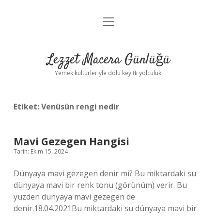
menüyü
Anasayfa
aç
Gizlilik Politikası
Lezzet Macera Günlüğü
Yasal Uyarı
Yemek kültürleriyle dolu keyifli yolculuk!
Hakkımızda
Etiket:
Venüsün rengi nedir
Mavi Gezegen Hangisi
Tarih: Ekim 15, 2024
Dünyaya mavi gezegen denir mi? Bu miktardaki su
dünyaya mavi bir renk tonu (görünüm) verir. Bu
yüzden dünyaya mavi gezegen de
denir.18.04.2021Bu miktardaki su dünyaya mavi bir