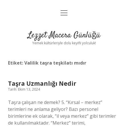
menüyü
Anasayfa
aç
Gizlilik Politikası
Lezzet Macera Günlüğü
Yasal Uyarı
Yemek kültürleriyle dolu keyifli yolculuk!
Hakkımızda
Etiket:
Valilik taşra teşkilatı mıdır
Taşra Uzmanlığı Nedir
Tarih: Ekim 13, 2024
Taşra çalışan ne demek? 5. “Kırsal – merkez”
terimleri ne anlama geliyor? Bazı personel
birimlerine ek olarak, “il veya merkez” gibi terimler
de kullanılmaktadır. “Merkez” terimi,