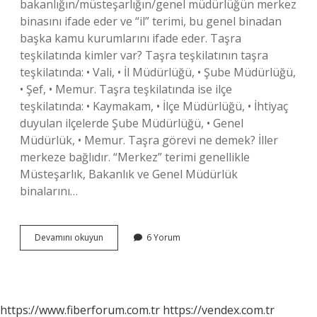
bakanlığın/müsteşarlığın/genel müdürlüğün merkez
binasını ifade eder ve “il” terimi, bu genel binadan
başka kamu kurumlarını ifade eder. Taşra
teşkilatında kimler var? Taşra teşkilatının taşra
teşkilatında: • Vali, • İl Müdürlüğü, • Şube Müdürlüğü,
• Şef, • Memur. Taşra teşkilatında ise ilçe
teşkilatında: • Kaymakam, • İlçe Müdürlüğü, • İhtiyaç
duyulan ilçelerde Şube Müdürlüğü, • Genel
Müdürlük, • Memur. Taşra görevi ne demek? İller
merkeze bağlıdır. “Merkez” terimi genellikle
Müsteşarlık, Bakanlık ve Genel Müdürlük
binalarını…
Taşra
Devamını okuyun
6 Yorum
Uzmanlığı
Nedir
https://www.fiberforum.com.tr
https://vendex.com.tr