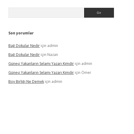
Arama
Son yorumlar
Bağ Dokular Nedir
için
admin
Bağ Dokular Nedir
için
Nazan
Güneşi Yakanların Selamı Yazarı Kimdir
için
admin
Güneşi Yakanların Selamı Yazarı Kimdir
için
Ömer
Boy Birliği Ne Demek
için
admin
ncel giriş
https://betexpergir.net/