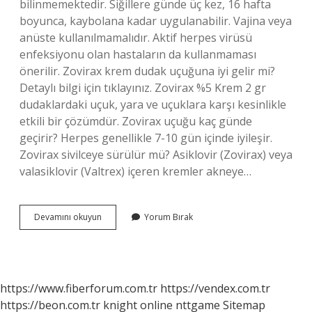
bilinmemektedir. Siğillere günde üç kez, 16 hafta
boyunca, kaybolana kadar uygulanabilir. Vajina veya
anüste kullanılmamalıdır. Aktif herpes virüsü
enfeksiyonu olan hastaların da kullanmaması
önerilir. Zovirax krem dudak uçuğuna iyi gelir mi?
Detaylı bilgi için tıklayınız. Zovirax %5 Krem 2 gr
dudaklardaki uçuk, yara ve uçuklara karşı kesinlikle
etkili bir çözümdür. Zovirax uçuğu kaç günde
geçirir? Herpes genellikle 7-10 gün içinde iyileşir.
Zovirax sivilceye sürülür mü? Asiklovir (Zovirax) veya
valasiklovir (Valtrex) içeren kremler akneye…
Zovırax
Devamını okuyun
Yorum Bırak
Krem
Ne
Işe
Yarar
https://www.fiberforum.com.tr
https://vendex.com.tr
https://beon.com.tr
knight online
nttgame
Sitemap