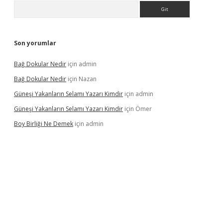
Arama
Son yorumlar
Bağ Dokular Nedir
için
admin
Bağ Dokular Nedir
için
Nazan
Güneşi Yakanların Selamı Yazarı Kimdir
için
admin
Güneşi Yakanların Selamı Yazarı Kimdir
için
Ömer
Boy Birliği Ne Demek
için
admin
üncel giriş
https://betexpergir.net/