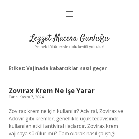
menüyü
Anasayfa
aç
Gizlilik Politikası
Lezzet Macera Günlüğü
Yasal Uyarı
Yemek kültürleriyle dolu keyifli yolculuk!
Hakkımızda
Etiket:
Vajinada kabarcıklar nasıl geçer
Zovırax Krem Ne Işe Yarar
Tarih: Kasım 7, 2024
Zovırax krem ne için kullanılır? Aciviral, Zovirax ve
Aclovir gibi kremler, genellikle uçuk tedavisinde
kullanılan etkili antiviral ilaçlardır. Zovirax krem
vajinaya sürülür mü? Tam olarak nasıl çalıştığı