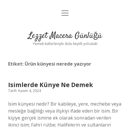
menüyü
Anasayfa
aç
Gizlilik Politikası
Lezzet Macera Günlüğü
Yasal Uyarı
Yemek kültürleriyle dolu keyifli yolculuk!
Hakkımızda
Etiket:
Ürün künyesi nerede yazıyor
Isimlerde Künye Ne Demek
Tarih: Kasım 4, 2024
İsim künyesi nedir? Bir kabileye, yere, mezhebe veya
mesleğe bağlılığı veya ilişkiyi ifade eden bir isim. Bir
kişiye gerçek ismine ek olarak sonradan verilen
ikinci isim; Fahri rütbe; Halifelerin ve sultanların