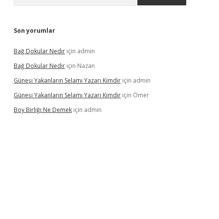
Son yorumlar
Bağ Dokular Nedir
için
admin
Bağ Dokular Nedir
için
Nazan
Güneşi Yakanların Selamı Yazarı Kimdir
için
admin
Güneşi Yakanların Selamı Yazarı Kimdir
için
Ömer
Boy Birliği Ne Demek
için
admin
ncel giriş
https://betexpergir.net/