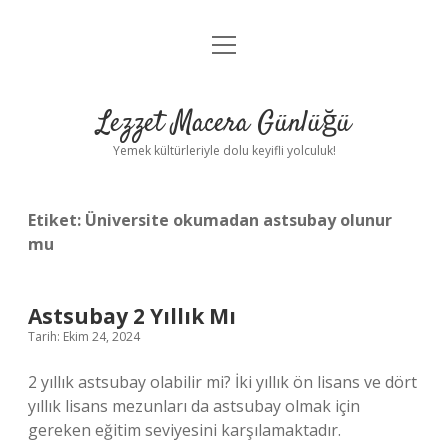
menüyü
Anasayfa
aç
Gizlilik Politikası
Lezzet Macera Günlüğü
Yasal Uyarı
Yemek kültürleriyle dolu keyifli yolculuk!
Hakkımızda
Etiket:
Üniversite okumadan astsubay olunur
mu
Astsubay 2 Yıllık Mı
Tarih: Ekim 24, 2024
2 yıllık astsubay olabilir mi? İki yıllık ön lisans ve dört
yıllık lisans mezunları da astsubay olmak için
gereken eğitim seviyesini karşılamaktadır.