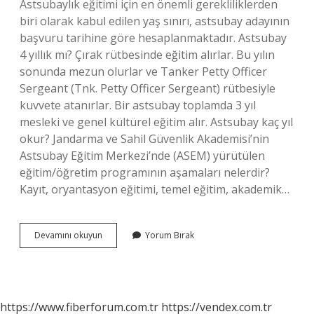
Astsubaylık eğitimi için en önemli gerekliliklerden
biri olarak kabul edilen yaş sınırı, astsubay adayının
başvuru tarihine göre hesaplanmaktadır. Astsubay
4 yıllık mı? Çırak rütbesinde eğitim alırlar. Bu yılın
sonunda mezun olurlar ve Tanker Petty Officer
Sergeant (Tnk. Petty Officer Sergeant) rütbesiyle
kuvvete atanırlar. Bir astsubay toplamda 3 yıl
mesleki ve genel kültürel eğitim alır. Astsubay kaç yıl
okur? Jandarma ve Sahil Güvenlik Akademisi’nin
Astsubay Eğitim Merkezi’nde (ASEM) yürütülen
eğitim/öğretim programının aşamaları nelerdir?
Kayıt, oryantasyon eğitimi, temel eğitim, akademik…
Astsubay
Devamını okuyun
Yorum Bırak
2
Yıllık
Mı
https://www.fiberforum.com.tr
https://vendex.com.tr