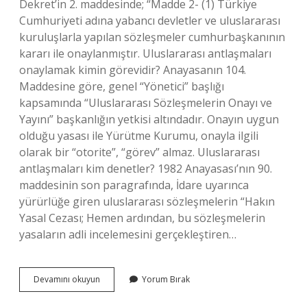
Dekret’in 2. maddesinde; “Madde 2- (1) Türkiye
Cumhuriyeti adına yabancı devletler ve uluslararası
kuruluşlarla yapılan sözleşmeler cumhurbaşkanının
kararı ile onaylanmıştır. Uluslararası antlaşmaları
onaylamak kimin görevidir? Anayasanın 104.
Maddesine göre, genel “Yönetici” başlığı
kapsamında “Uluslararası Sözleşmelerin Onayı ve
Yayını” başkanlığın yetkisi altındadır. Onayın uygun
olduğu yasası ile Yürütme Kurumu, onayla ilgili
olarak bir “otorite”, “görev” almaz. Uluslararası
antlaşmaları kim denetler? 1982 Anayasası’nın 90.
maddesinin son paragrafında, İdare uyarınca
yürürlüğe giren uluslararası sözleşmelerin “Hakın
Yasal Cezası; Hemen ardından, bu sözleşmelerin
yasaların adli incelemesini gerçekleştiren…
Antlaşmaları
Devamını okuyun
Yorum Bırak
Kim
Onaylar