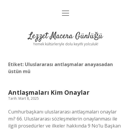
menüyü
Anasayfa
aç
Gizlilik Politikası
Lezzet Macera Günlüğü
Yasal Uyarı
Yemek kültürleriyle dolu keyifli yolculuk!
Hakkımızda
Etiket:
Uluslararası antlaşmalar anayasadan
üstün mü
Antlaşmaları Kim Onaylar
Tarih: Mart 8, 2025
Cumhurbaşkanı uluslararası antlaşmaları onaylar
mı? 66. Uluslararası sözleşmelerin onaylanması ile
ilgili prosedürler ve ilkeler hakkında 9 No’lu Başkan