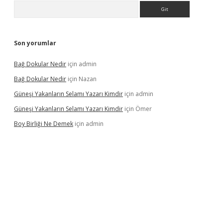
Arama
Son yorumlar
Bağ Dokular Nedir
için
admin
Bağ Dokular Nedir
için
Nazan
Güneşi Yakanların Selamı Yazarı Kimdir
için
admin
Güneşi Yakanların Selamı Yazarı Kimdir
için
Ömer
Boy Birliği Ne Demek
için
admin
güncel giriş
https://betexpergir.net/