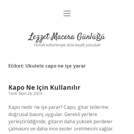
menüyü
Anasayfa
aç
Gizlilik Politikası
Lezzet Macera Günlüğü
Yasal Uyarı
Yemek kültürleriyle dolu keyifli yolculuk!
Hakkımızda
Etiket:
Ukulele capo ne işe yarar
Kapo Ne Için Kullanılır
Tarih: Ekim 28, 2024
Kapo nedir ne işe yarar? Capo, gitar tellerine
doğrusal basınç uygular. Gerekli yerlere
yerleştirildiğinde, gitarın daha yüksek perdeler
çalmasını ve daha ince sesler üretmesini sağlar.