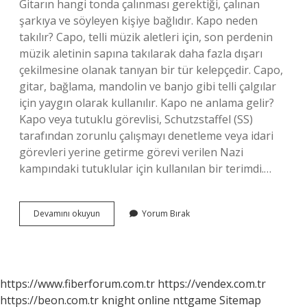
Gitarın hangi tonda çalınması gerektiği, çalınan
şarkıya ve söyleyen kişiye bağlıdır. Kapo neden
takılır? Capo, telli müzik aletleri için, son perdenin
müzik aletinin sapına takılarak daha fazla dışarı
çekilmesine olanak tanıyan bir tür kelepçedir. Capo,
gitar, bağlama, mandolin ve banjo gibi telli çalgılar
için yaygın olarak kullanılır. Kapo ne anlama gelir?
Kapo veya tutuklu görevlisi, Schutzstaffel (SS)
tarafından zorunlu çalışmayı denetleme veya idari
görevleri yerine getirme görevi verilen Nazi
kampındaki tutuklular için kullanılan bir terimdi.…
Kapo
Devamını okuyun
Yorum Bırak
Ne
Için
Kullanılır
https://www.fiberforum.com.tr
https://vendex.com.tr
https://beon.com.tr
knight online
nttgame
Sitemap