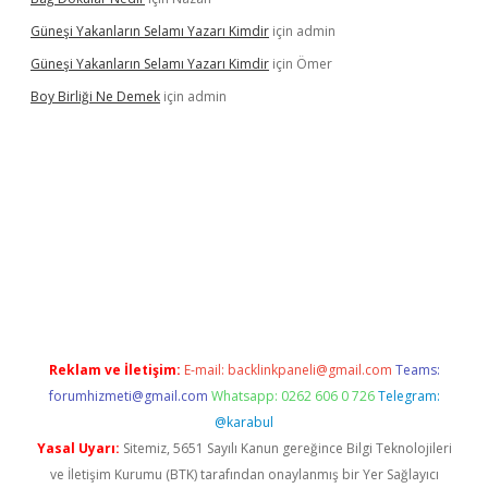
Güneşi Yakanların Selamı Yazarı Kimdir
için
admin
Güneşi Yakanların Selamı Yazarı Kimdir
için
Ömer
Boy Birliği Ne Demek
için
admin
ncel giriş
https://betexpergir.net/
Reklam ve İletişim:
E-mail:
backlinkpaneli@gmail.com
Teams:
forumhizmeti@gmail.com
Whatsapp: 0262 606 0 726
Telegram:
@karabul
Yasal Uyarı:
Sitemiz, 5651 Sayılı Kanun gereğince Bilgi Teknolojileri
ve İletişim Kurumu (BTK) tarafından onaylanmış bir Yer Sağlayıcı